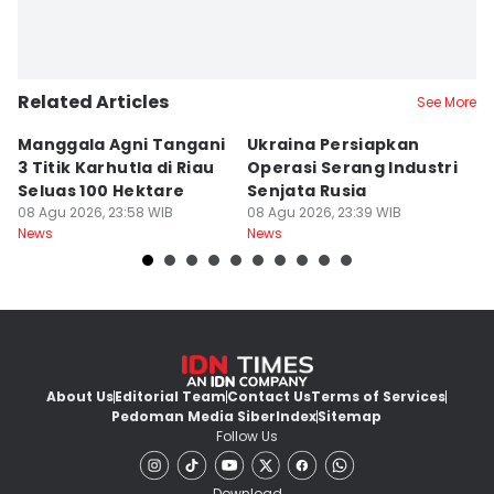
Related Articles
See More
Manggala Agni Tangani
Ukraina Persiapkan
P
3 Titik Karhutla di Riau
Operasi Serang Industri
A
Seluas 100 Hektare
Senjata Rusia
J
08 Agu 2026, 23:58 WIB
08 Agu 2026, 23:39 WIB
08
News
News
Ne
About Us
Editorial Team
Contact Us
Terms of Services
Pedoman Media Siber
Index
Sitemap
Follow Us
Download