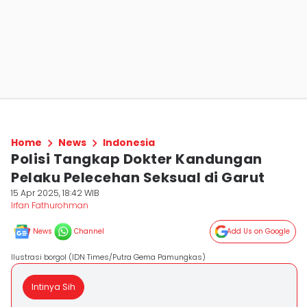
Home
News
Indonesia
Polisi Tangkap Dokter Kandungan
Pelaku Pelecehan Seksual di Garut
15 Apr 2025, 18:42 WIB
Irfan Fathurohman
News
Channel
Add Us on Google
Ilustrasi borgol (IDN Times/Putra Gema Pamungkas)
Intinya Sih