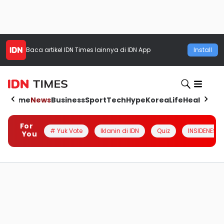
Baca artikel
IDN Times
lainnya di IDN App
Install
Home
News
Business
Sport
Tech
Hype
Korea
Life
Health
Aut
For
# Yuk Vote
Iklanin di IDN
Quiz
INSIDENESIA
You