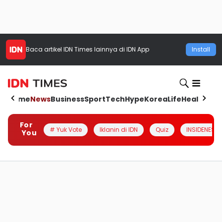
Baca artikel
IDN Times
lainnya di IDN App
Install
Home
News
Business
Sport
Tech
Hype
Korea
Life
Health
Aut
For
# Yuk Vote
Iklanin di IDN
Quiz
INSIDENESIA
You