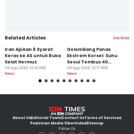
Related Articles
See More
Iran Ajukan 6 Syarat
Gelombang Panas
D
Keras ke AS untuk Buka
Ekstrem Korsel: Suhu
P
Selat Hormuz
Seoul Tembus 40
L
09 Agu 2026, 22:41 WIB
Derajat Celcius
09 Agu 2026, 22:17 WIB
P
09
News
News
Ne
About Us
Editorial Team
Contact Us
Terms of Services
Pedoman Media Siber
Index
Sitemap
Follow Us