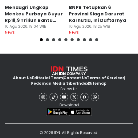
Mendagri Ungkap
BNPB Tetapkan 6
L
Menkeu Purbaya Guyur
Provinsi Siaga Darurat
M
Rp18,9 Triliun Bantu
Karhutla, Ini Daftarnya
M
Fiskal Daerah
10 Agu 2026, 19:04 WIB
10 Agu 2026, 18:25 WIB
P
10
News
News
Ne
About Us
Editorial Team
Contact Us
Terms of Services
Pedoman Media Siber
Index
Sitemap
Follow Us
Download
© 2026 IDN. All Rights Reserved.