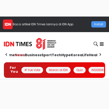
Baca artikel
IDN Times
lainnya di IDN App
Install
Home
News
Business
Sport
Tech
Hype
Korea
Life
Health
Aut
For
# Yuk Vote
Iklanin di IDN
Quiz
INSIDENESIA
You