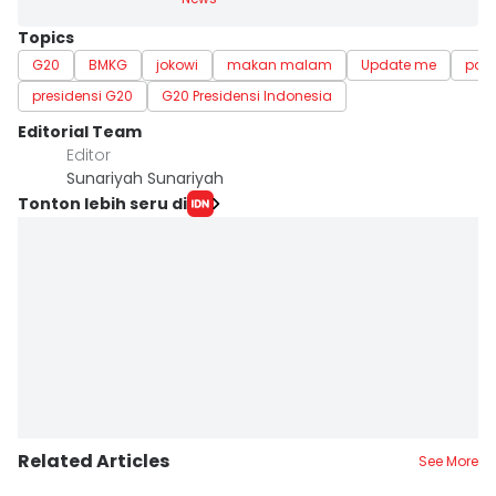
Topics
G20
BMKG
jokowi
makan malam
Update me
paw
presidensi G20
G20 Presidensi Indonesia
Editorial Team
Editor
Sunariyah Sunariyah
Tonton lebih seru di
Related Articles
See More