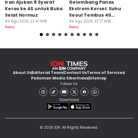
Iran Ajukan 6 Syarat
Gelombang Panas
D
Keras ke AS untuk Buka
Ekstrem Korsel: Suhu
P
Selat Hormuz
Seoul Tembus 40
L
09 Agu 2026, 22:41 WIB
Derajat Celcius
09 Agu 2026, 22:17 WIB
P
09
News
News
Ne
About Us
Editorial Team
Contact Us
Terms of Services
Pedoman Media Siber
Index
Sitemap
Follow Us
Download
© 2026 IDN. All Rights Reserved.