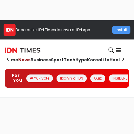
Baca artikel
IDN Times
lainnya di IDN App
Install
Home
News
Business
Sport
Tech
Hype
Korea
Life
Health
Aut
For
# Yuk Vote
Iklanin di IDN
Quiz
INSIDENESIA
You