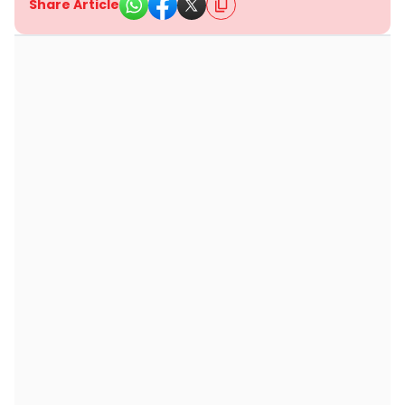
Share Article