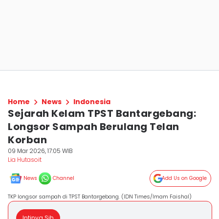
Home
News
Indonesia
Sejarah Kelam TPST Bantargebang:
Longsor Sampah Berulang Telan
Korban
09 Mar 2026, 17:05 WIB
Lia Hutasoit
News
Channel
Add Us on Google
TKP longsor sampah di TPST Bantargebang. (IDN Times/Imam Faishal)
Intinya Sih