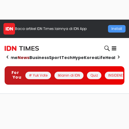
Baca artikel
IDN Times
lainnya di IDN App
Install
Home
News
Business
Sport
Tech
Hype
Korea
Life
Health
Aut
For
# Yuk Vote
Iklanin di IDN
Quiz
INSIDENESIA
You