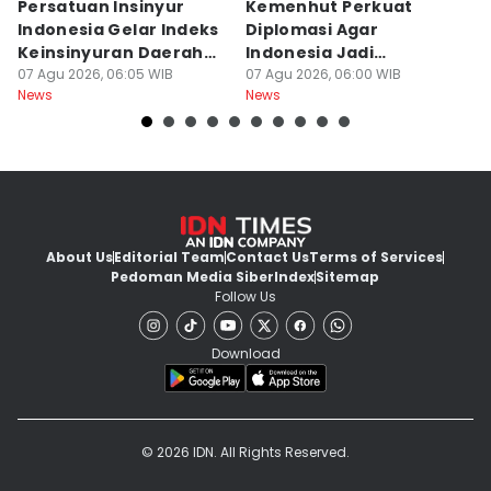
Persatuan Insinyur
Kemenhut Perkuat
T
Indonesia Gelar Indeks
Diplomasi Agar
N
Keinsinyuran Daerah
Indonesia Jadi
h
dan CAFEO 44
07 Agu 2026, 06:05 WIB
Pemimpin Kehutanan
07 Agu 2026, 06:00 WIB
Ti
07
News
News
Ne
Global
About Us
Editorial Team
Contact Us
Terms of Services
Pedoman Media Siber
Index
Sitemap
Follow Us
Download
© 2026 IDN. All Rights Reserved.