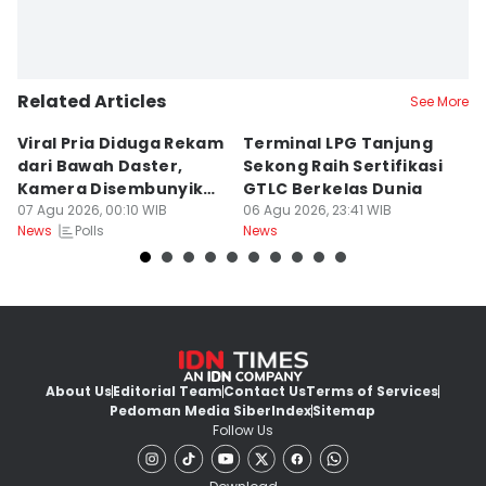
Related Articles
See More
Viral Pria Diduga Rekam
Terminal LPG Tanjung
3
dari Bawah Daster,
Sekong Raih Sertifikasi
J
Kamera Disembunyikan
GTLC Berkelas Dunia
U
di Sandal
07 Agu 2026, 00:10 WIB
06 Agu 2026, 23:41 WIB
06
Polls
News
News
Ne
About Us
Editorial Team
Contact Us
Terms of Services
Pedoman Media Siber
Index
Sitemap
Follow Us