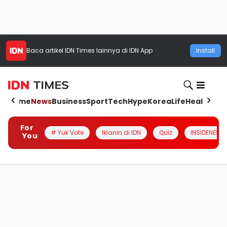
Baca artikel
IDN Times
lainnya di IDN App
Install
Home
News
Business
Sport
Tech
Hype
Korea
Life
Health
Aut
For
# Yuk Vote
Iklanin di IDN
Quiz
INSIDENESIA
You