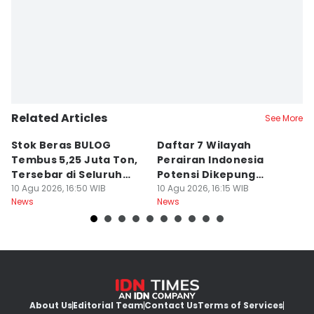
Related Articles
See More
Stok Beras BULOG
Daftar 7 Wilayah
M
Tembus 5,25 Juta Ton,
Perairan Indonesia
A
Tersebar di Seluruh
Potensi Dikepung
t
Indonesia
10 Agu 2026, 16:50 WIB
Gelombang Ekstrem
10 Agu 2026, 16:15 WIB
10
News
News
Ne
About Us
Editorial Team
Contact Us
Terms of Services