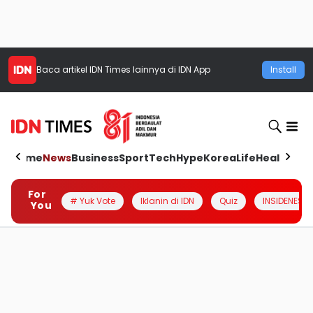
Baca artikel
IDN Times
lainnya di IDN App
Install
Home
News
Business
Sport
Tech
Hype
Korea
Life
Health
Aut
For
# Yuk Vote
Iklanin di IDN
Quiz
INSIDENESIA
You