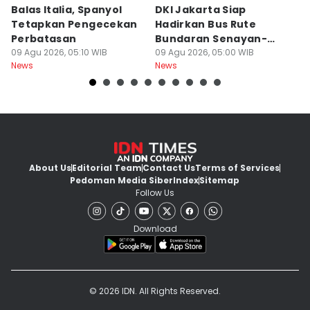
Balas Italia, Spanyol
DKI Jakarta Siap
B
Tetapkan Pengecekan
Hadirkan Bus Rute
LI
Perbatasan
Bundaran Senayan-
R
09 Agu 2026, 05:10 WIB
Ancol saat CFD
09 Agu 2026, 05:00 WIB
P
09
News
News
Ne
About Us
Editorial Team
Contact Us
Terms of Services
Pedoman Media Siber
Index
Sitemap
Follow Us
Download
© 2026 IDN. All Rights Reserved.