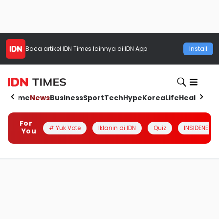
Baca artikel
IDN Times
lainnya di IDN App
Install
Home
News
Business
Sport
Tech
Hype
Korea
Life
Health
Aut
For
# Yuk Vote
Iklanin di IDN
Quiz
INSIDENESIA
You