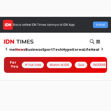
Baca artikel
IDN Times
lainnya di IDN App
Install
Home
News
Business
Sport
Tech
Hype
Korea
Life
Health
Aut
For
# Yuk Vote
Iklanin di IDN
Quiz
INSIDENESIA
You