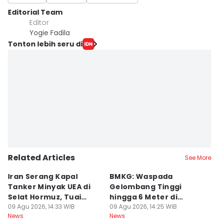
Editorial Team
Editor
Yogie Fadila
Tonton lebih seru di
Related Articles
See More
Iran Serang Kapal
BMKG: Waspada
K
Tanker Minyak UEA di
Gelombang Tinggi
P
Selat Hormuz, Tuai
hingga 6 Meter di
M
Kecaman
09 Agu 2026, 14:33 WIB
Beberapa Perairan RI
09 Agu 2026, 14:25 WIB
T
09
News
News
Ne