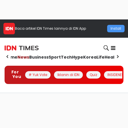
Baca artikel
IDN Times
lainnya di IDN App
Install
Home
News
Business
Sport
Tech
Hype
Korea
Life
Health
Aut
For
# Yuk Vote
Iklanin di IDN
Quiz
INSIDENESIA
You