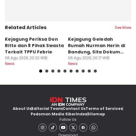
Related Articles
See More
Kejagung Periksa Don
Kejagung Geledah
I
Ritto dan 8 Pihak Swasta
Rumah Nurman Herin di
T
Terkait TPPU Febrie
Bandung, Sita Dokumen
T
06 Agu 2026, 20:22 WIB
TPPU Febrie
06 Agu 2026, 20:17 WIB
Sa
06
News
News
Ne
About Us
Editorial Team
Contact Us
Terms of Services
Pedoman Media Siber
Index
Sitemap
Follow Us
Download