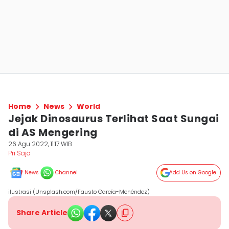
Home
News
World
Jejak Dinosaurus Terlihat Saat Sungai
di AS Mengering
26 Agu 2022, 11:17 WIB
Pri Saja
News
Channel
Add Us on Google
ilustrasi (Unsplash.com/Fausto García-Menéndez)
Share Article