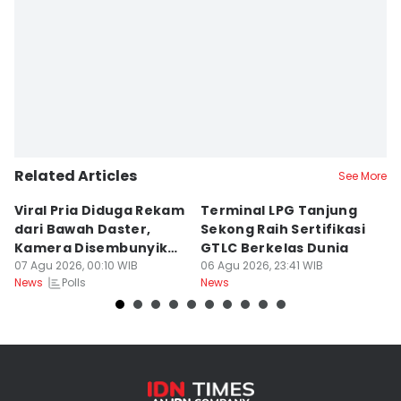
Related Articles
See More
Viral Pria Diduga Rekam
Terminal LPG Tanjung
3
dari Bawah Daster,
Sekong Raih Sertifikasi
J
Kamera Disembunyikan
GTLC Berkelas Dunia
U
di Sandal
07 Agu 2026, 00:10 WIB
06 Agu 2026, 23:41 WIB
06
Polls
News
News
Ne