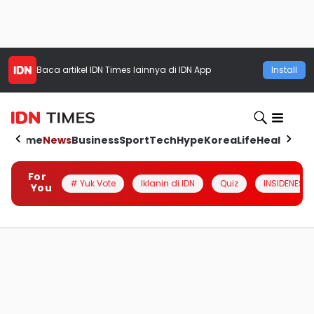
Baca artikel
IDN Times
lainnya di IDN App
Install
Home
News
Business
Sport
Tech
Hype
Korea
Life
Health
Aut
For
# Yuk Vote
Iklanin di IDN
Quiz
INSIDENESIA
You