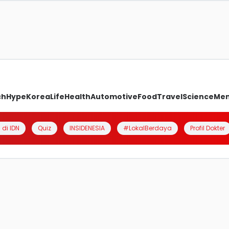
ch
Hype
Korea
Life
Health
Automotive
Food
Travel
Science
Me
 di IDN
Quiz
INSIDENESIA
#LokalBerdaya
Profil Dokter