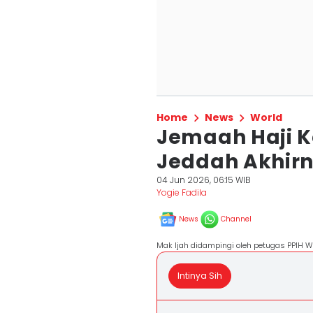
Home
News
World
Jemaah Haji K
Jeddah Akhirn
04 Jun 2026, 06:15 WIB
Yogie Fadila
News
Channel
Mak Ijah didampingi oleh petugas PPIH 
Intinya Sih