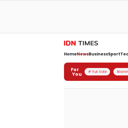
Home
News
Business
Sport
Te
For
# Yuk Vote
Iklanin
You