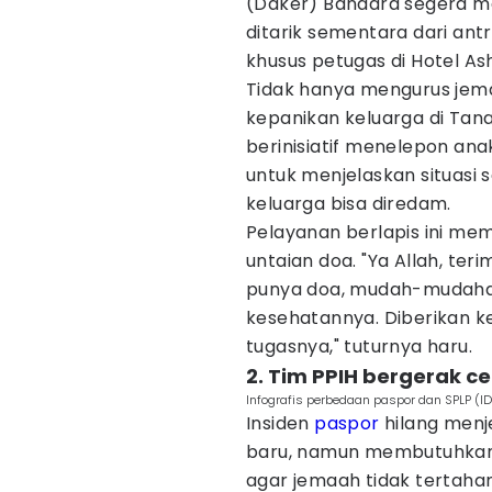
(Daker) Bandara segera m
ditarik sementara dari ant
khusus petugas di Hotel Ash
Tidak hanya mengurus jemaa
kepanikan keluarga di Tan
berinisiatif menelepon ana
untuk menjelaskan situasi
keluarga bisa diredam.
Pelayanan berlapis ini mem
untaian doa. "Ya Allah, te
punya doa, mudah-mudaha
kesehatannya. Diberikan k
tugasnya," tuturnya haru.
2. Tim PPIH bergerak c
Infografis perbedaan paspor dan SPLP (
Insiden
paspor
hilang menj
baru, namun membutuhkan 
agar jemaah tidak tertahan