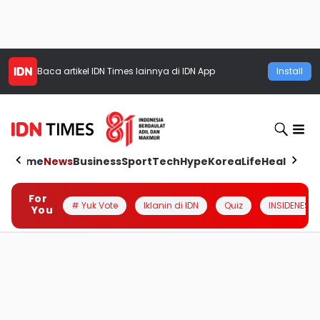
Baca artikel
IDN Times
lainnya di IDN App
Install
Home
News
Business
Sport
Tech
Hype
Korea
Life
Health
Aut
For
# Yuk Vote
Iklanin di IDN
Quiz
INSIDENESIA
You