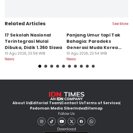
Related Articles
See More
17 Sekolah Nasional
Panjang Umur tapi Tak
M
Terintegrasi Mulai
Bahagia: Paradoks
D
Dibuka, Didik 1.360 Siswa
Generasi Muda Korea
u
10 Agu 2026, 23:58 WIB
Selatan
10 Agu 2026, 23:54 WIB
R
10
News
News
Ne
About Us
Editorial Team
Contact Us
Terms of Services
Pedoman Media Siber
Index
Sitemap
Follow Us
Download