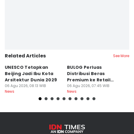
Related Articles
See More
UNESCO Tetapkan
BULOG Perluas
P
Beijing Jadi Ibu Kota
Distribusi Beras
P
Arsitektur Dunia 2029
Premium ke Retail
P
06 Agu 2026, 08:13 WIB
Modern, Pasokan Aman
06 Agu 2026, 07:45 WIB
T
06
News
News
Ne