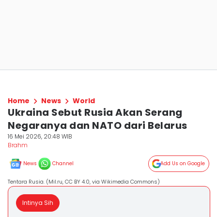
Home
News
World
Ukraina Sebut Rusia Akan Serang
Negaranya dan NATO dari Belarus
16 Mei 2026, 20:48 WIB
Brahm
News
Channel
Add Us on Google
Tentara Rusia. (Mil.ru, CC BY 4.0, via Wikimedia Commons)
Intinya Sih