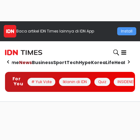
Baca artikel
IDN Times
lainnya di IDN App
Install
Home
News
Business
Sport
Tech
Hype
Korea
Life
Health
Aut
For
# Yuk Vote
Iklanin di IDN
Quiz
INSIDENESIA
You