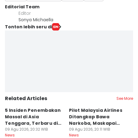
Editorial Team
Editor
Sonya Michaella
Tonton lebih seru di
Related Articles
See More
5 Insiden Penembakan
Pilot Malaysia Airlines
K
Massal di Asia
Ditangkap Bawa
K
Tenggara, Terbaru di
Narkoba, Maskapai
K
Bangkok
09 Agu 2026, 20:32 WIB
Perketat Tes
09 Agu 2026, 20:11 WIB
d
09
News
News
Ne