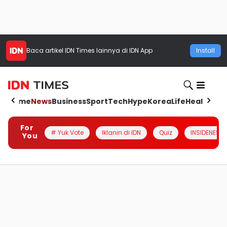
Baca artikel
IDN Times
lainnya di IDN App
Install
Home
News
Business
Sport
Tech
Hype
Korea
Life
Health
Aut
For
# Yuk Vote
Iklanin di IDN
Quiz
INSIDENESIA
You