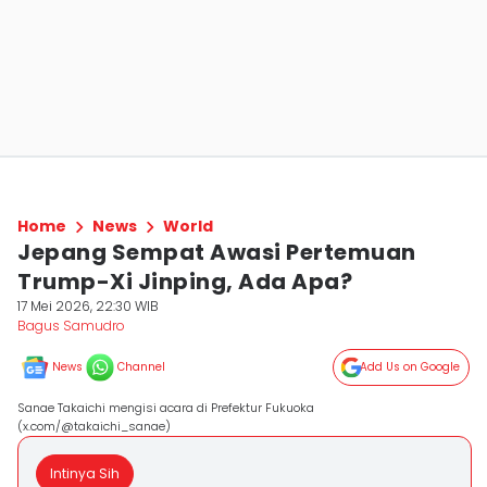
Home
News
World
Jepang Sempat Awasi Pertemuan
Trump-Xi Jinping, Ada Apa?
17 Mei 2026, 22:30 WIB
Bagus Samudro
News
Channel
Add Us on Google
Sanae Takaichi mengisi acara di Prefektur Fukuoka
(x.com/@takaichi_sanae)
Intinya Sih