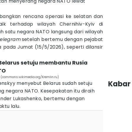
akan menyerang negara NATO lewat
bangkan rencana operasi ke selatan dan
aik terhadap wilayah Chernihiv-Kyiv di
ah satu negara NATO langsung dari wilayah
elegram
setelah bertemu dengan pejabat
na pada Jumat (15/5/2026), seperti dilansir
 Belarus setuju membantu Rusia
TO
o (commons.wikimedia.org/Kremlin.ru)
Kabar 
nskyy menyebut Belarus sudah setuju
 negara NATO. Kesepakatan itu diraih
exander Lukashenko, bertemu dengan
ktu lalu.