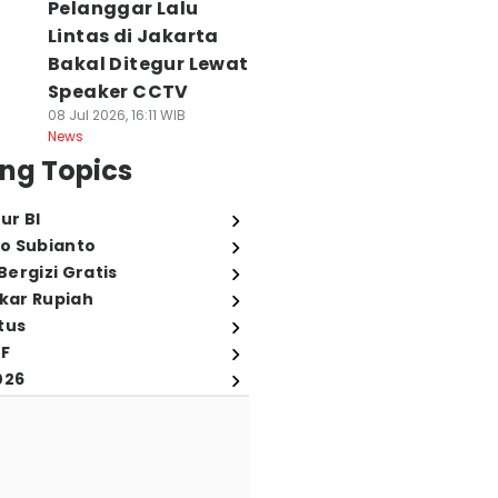
Pelanggar Lalu
Lintas di Jakarta
Bakal Ditegur Lewat
Speaker CCTV
08 Jul 2026, 16:11 WIB
News
ng Topics
ur BI
o Subianto
ergizi Gratis
ukar Rupiah
tus
FF
026