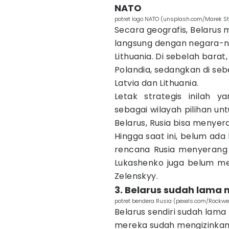
NATO
potret logo NATO (unsplash.com/Marek St
Secara geografis, Belaru
langsung dengan negara-ne
Lithuania. Di sebelah bara
Polandia, sedangkan di se
Latvia dan Lithuania.
Letak strategis inilah 
sebagai wilayah pilihan u
Belarus, Rusia bisa menye
Hingga saat ini, belum ada
rencana Rusia menyerang 
Lukashenko juga belum men
Zelenskyy.
3. Belarus sudah lama 
potret bendera Rusia (pexels.com/Rockwe
Belarus sendiri sudah lama 
mereka sudah mengizinkan 