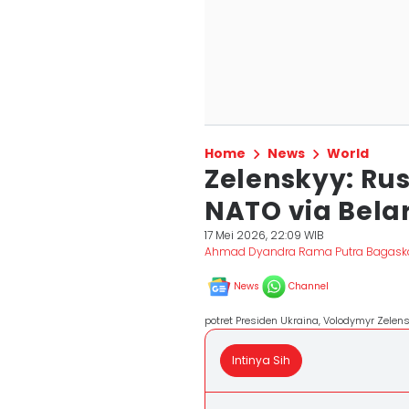
Home
News
World
Zelenskyy: Ru
NATO via Bela
17 Mei 2026, 22:09 WIB
Ahmad Dyandra Rama Putra Bagask
News
Channel
potret Presiden Ukraina, Volodymyr Zelen
Intinya Sih