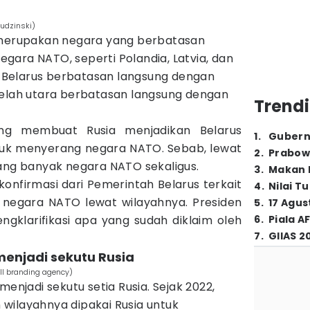
udzinski)
s merupakan negara yang berbatasan
gara NATO, seperti Polandia, Latvia, dan
t, Belarus berbatasan langsung dengan
belah utara berbatasan langsung dengan
Trendi
yang membuat Rusia menjadikan Belarus
1
.
Gubern
ntuk menyerang negara NATO. Sebab, lewat
2
.
Prabow
rang banyak negara NATO sekaligus.
3
.
Makan B
 konfirmasi dari Pemerintah Belarus terkait
4
.
Nilai T
negara NATO lewat wilayahnya. Presiden
5
.
17 Agus
gklarifikasi apa yang sudah diklaim oleh
6
.
Piala A
7
.
GIIAS 2
menjadi sekutu Rusia
ll branding agency)
menjadi sekutu setia Rusia. Sejak 2022,
wilayahnya dipakai Rusia untuk