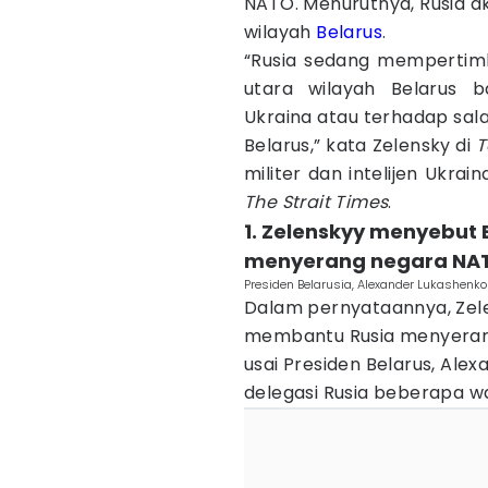
NATO. Menurutnya, Rusia 
wilayah
Belarus
.
“Rusia sedang mempertim
utara wilayah Belarus b
Ukraina atau terhadap sal
Belarus,” kata Zelensky di
T
militer dan intelijen Ukrai
The Strait Times
.
1. Zelenskyy menyebut
menyerang negara NA
Presiden Belarusia, Alexander Lukashenk
Dalam pernyataannya, Zele
membantu Rusia menyerang
usai Presiden Belarus, Al
delegasi Rusia beberapa wa