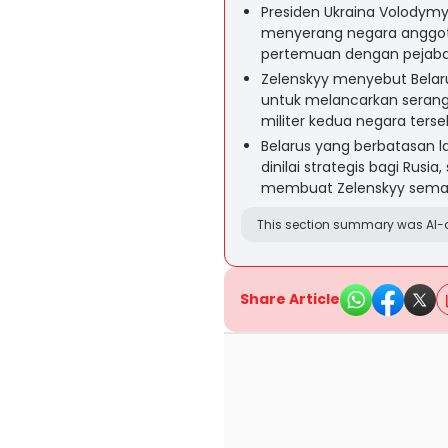
Presiden Ukraina Volodym
menyerang negara anggota
pertemuan dengan pejabat m
Zelenskyy menyebut Belar
untuk melancarkan serang
militer kedua negara terse
Belarus yang berbatasan l
dinilai strategis bagi Ru
membuat Zelenskyy semaki
This section summary was AI-a
Share Article