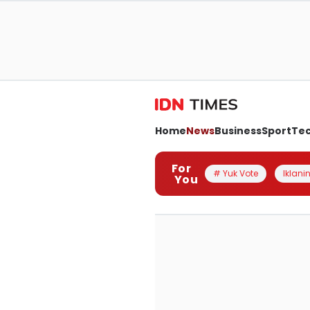
Home
News
Business
Sport
Te
For
# Yuk Vote
Iklanin
You