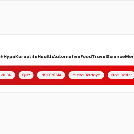
ch
Hype
Korea
Life
Health
Automotive
Food
Travel
Science
Me
 di IDN
Quiz
INSIDENESIA
#LokalBerdaya
Profil Dokter