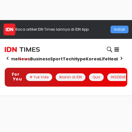
Baca artikel
IDN Times
lainnya di IDN App
Install
Home
News
Business
Sport
Tech
Hype
Korea
Life
Health
Aut
For
# Yuk Vote
Iklanin di IDN
Quiz
INSIDENESIA
You