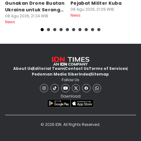
Gunakan Drone Buatan
Pejabat Militer Kuba
T
Ukraina untuk Serang
08 Agu 2026, 21:09 WIB
K
News
Baltik
08 Agu 2026, 21:24 WIB
U
08
News
Ne
About Us
Editorial Team
Contact Us
Terms of Services
Pedoman Media Siber
Index
Sitemap
Follow Us
Download
© 2026 IDN. All Rights Reserved.