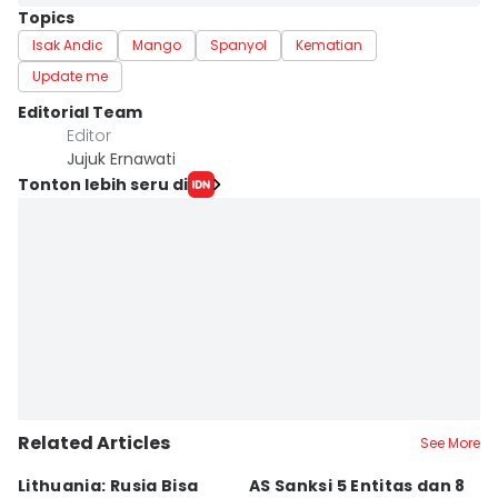
Topics
Isak Andic
Mango
Spanyol
Kematian
Update me
Editorial Team
Editor
Jujuk Ernawati
Tonton lebih seru di
Related Articles
See More
Lithuania: Rusia Bisa
AS Sanksi 5 Entitas dan 8
R