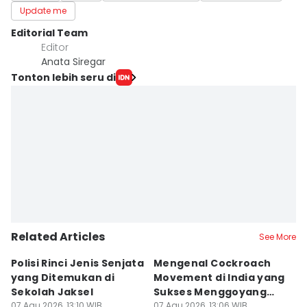
Update me
Editorial Team
Editor
Anata Siregar
Tonton lebih seru di
Related Articles
See More
Polisi Rinci Jenis Senjata
Mengenal Cockroach
P
yang Ditemukan di
Movement di India yang
T
Sekolah Jaksel
Sukses Menggoyang
P
07 Agu 2026, 13:10 WIB
Rezim Modi
07 Agu 2026, 13:06 WIB
07