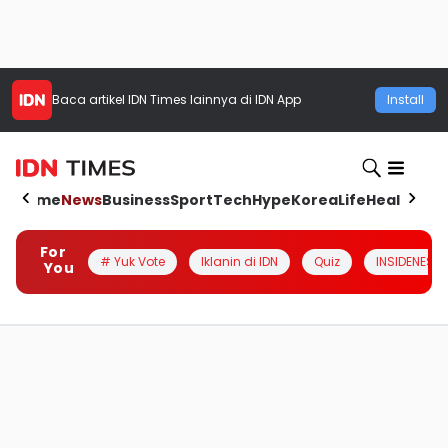
Baca artikel
IDN Times
lainnya di IDN App
Install
Home
News
Business
Sport
Tech
Hype
Korea
Life
Health
Aut
For
# Yuk Vote
Iklanin di IDN
Quiz
INSIDENESIA
You