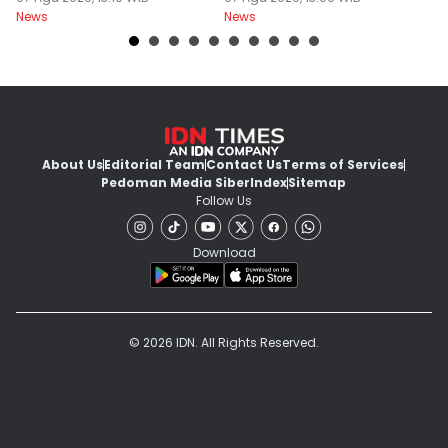
News
News
Ne
About Us
Editorial Team
Contact Us
Terms of Services
Pedoman Media Siber
Index
Sitemap
Follow Us
Download
© 2026 IDN. All Rights Reserved.