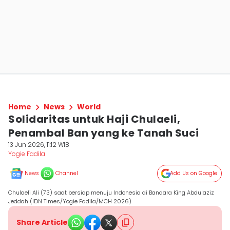
Home
News
World
Solidaritas untuk Haji Chulaeli,
Penambal Ban yang ke Tanah Suci
13 Jun 2026, 11:12 WIB
Yogie Fadila
News
Channel
Add Us on Google
Chulaeli Ali (73) saat bersiap menuju Indonesia di Bandara King Abdulaziz
Jeddah (IDN Times/Yogie Fadila/MCH 2026)
Share Article