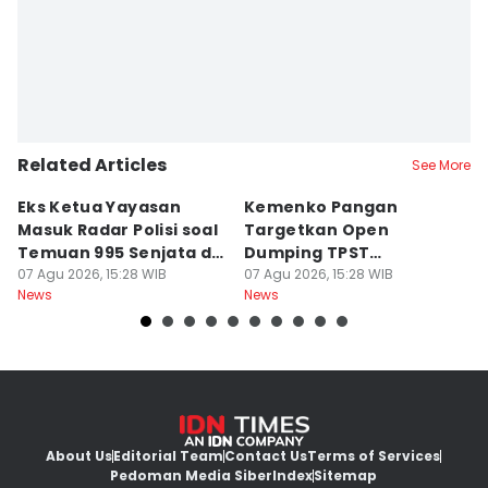
Related Articles
See More
Eks Ketua Yayasan
Kemenko Pangan
T
Masuk Radar Polisi soal
Targetkan Open
I
Temuan 995 Senjata di
Dumping TPST
N
Sekolah
07 Agu 2026, 15:28 WIB
Bantargebang Berakhir
07 Agu 2026, 15:28 WIB
07
News
News
Ne
2027
About Us
Editorial Team
Contact Us
Terms of Services
Pedoman Media Siber
Index
Sitemap