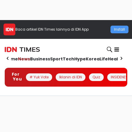
Baca artikel
IDN Times
lainnya di IDN App
Install
Home
News
Business
Sport
Tech
Hype
Korea
Life
Health
Aut
For
# Yuk Vote
Iklanin di IDN
Quiz
INSIDENESIA
You