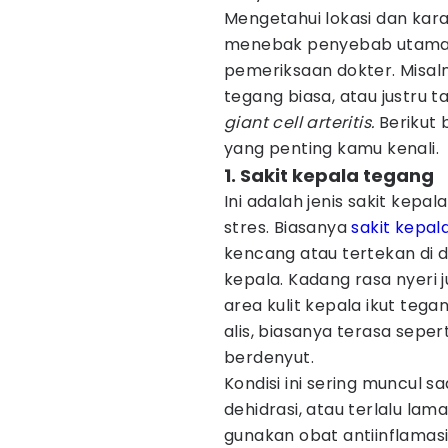
Mengetahui lokasi dan ka
menebak penyebab utaman
pemeriksaan dokter. Misaln
tegang biasa, atau justru 
giant cell arteritis.
Berikut
yang penting kamu kenali.
1. Sakit kepala tegang
Ini adalah jenis sakit kep
stres. Biasanya
sakit kepal
kencang atau tertekan di da
kepala. Kadang rasa nyeri j
area kulit kepala ikut teg
alis, biasanya terasa seper
berdenyut.
Kondisi ini sering muncul s
dehidrasi, atau terlalu la
gunakan obat antiinflamasi