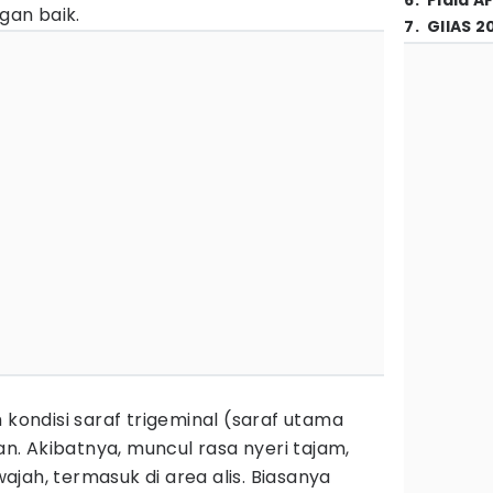
6
.
Piala A
ngan baik.
7
.
GIIAS 2
 kondisi saraf trigeminal (saraf utama
. Akibatnya, muncul rasa nyeri tajam,
 wajah, termasuk di area alis. Biasanya