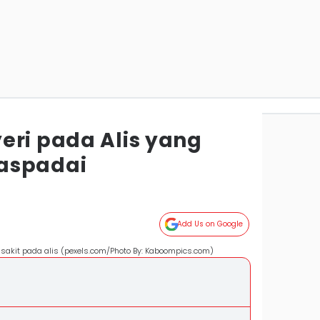
eri pada Alis yang
aspadai
Add Us on Google
sakit pada alis (pexels.com/Photo By: Kaboompics.com)