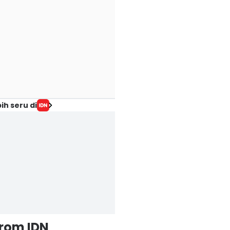
ih seru di
from IDN