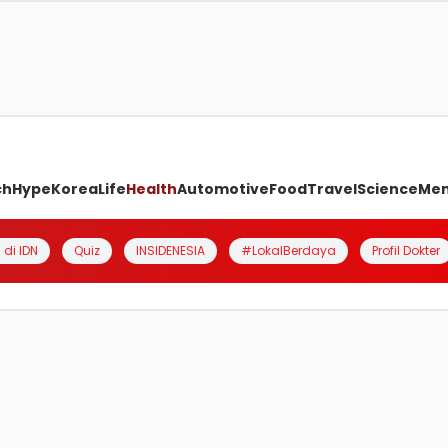
ch
Hype
Korea
Life
Health
Automotive
Food
Travel
Science
Me
 di IDN
Quiz
INSIDENESIA
#LokalBerdaya
Profil Dokter