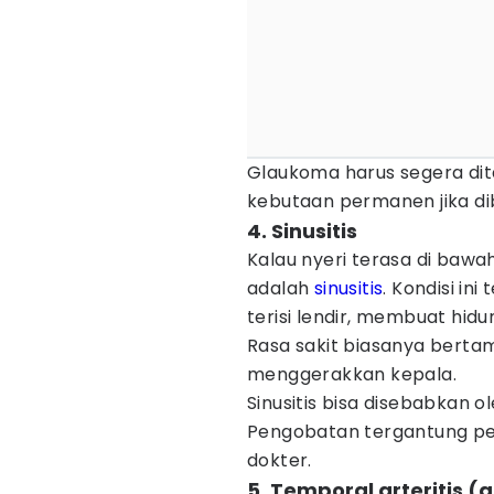
Glaukoma harus segera di
kebutaan permanen jika d
4. Sinusitis
Kalau nyeri terasa di bawah
adalah
sinusitis
. Kondisi in
terisi lendir, membuat hid
Rasa sakit biasanya bert
menggerakkan kepala.
Sinusitis bisa disebabkan ole
Pengobatan tergantung pen
dokter.
5. Temporal arteritis (gi