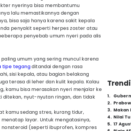
rakter nyerinya bisa membantumu
ya lalu memastikannya dengan
ya, bisa saja hanya karena sakit kepala
tanda penyakit seperti herpes zoster atau
 beberapa penyebab umum nyeri pada alis
ala paling umum yang sering muncul karena
a tipe tegang
ditandai dengan rasa
hi, sisi kepala, atau bagian belakang
uga terasa di leher dan kulit kepala. Kalau
Trendi
ang, kamu bisa merasakan nyeri menjalar ke
1
.
Gubern
ti ditekan, nyut-nyutan ringan, dan tidak
2
.
Prabow
3
.
Makan B
aat kamu sedang stres, kurang tidur,
4
.
Nilai T
ma menatap layar. Untuk mengatasinya,
5
.
17 Agus
 nonsteroid (seperti ibuprofen, kompres