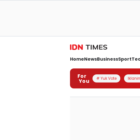
Home
News
Business
Sport
Te
For
# Yuk Vote
Iklanin
You