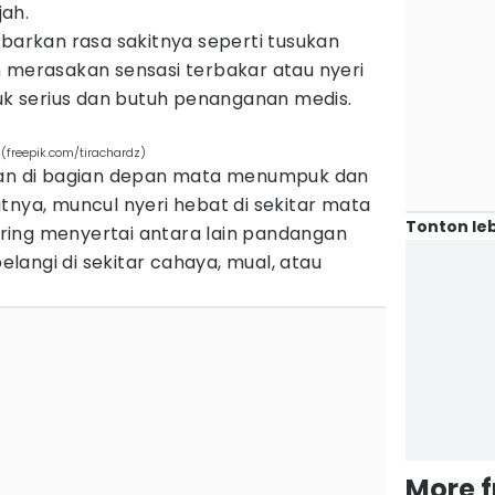
jah.
rkan rasa sakitnya seperti tusukan
n merasakan sensasi terbakar atau nyeri
suk serius dan butuh penanganan medis.
 (freepik.com/tirachardz)
iran di bagian depan mata menumpuk dan
tnya, muncul nyeri hebat di sekitar mata
Tonton leb
sering menyertai antara lain pandangan
angi di sekitar cahaya, mual, atau
More 