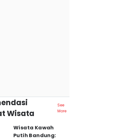
endasi
See
t Wisata
More
Wisata Kawah
Putih Bandung: