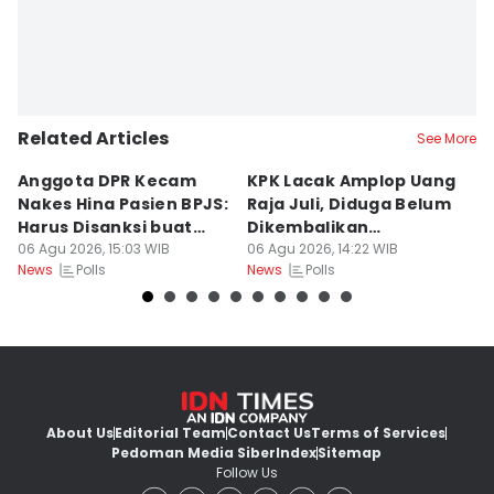
Related Articles
See More
Anggota DPR Kecam
KPK Lacak Amplop Uang
T
Nakes Hina Pasien BPJS:
Raja Juli, Diduga Belum
K
Harus Disanksi buat
Dikembalikan
In
Pelajaran
06 Agu 2026, 15:03 WIB
Seluruhnya
06 Agu 2026, 14:22 WIB
T
06
Polls
Polls
News
News
Ne
About Us
Editorial Team
Contact Us
Terms of Services
Pedoman Media Siber
Index
Sitemap
Follow Us