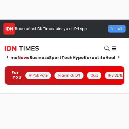
Baca artikel
IDN Times
lainnya di IDN App
Install
Home
News
Business
Sport
Tech
Hype
Korea
Life
Health
Aut
For
# Yuk Vote
Iklanin di IDN
Quiz
INSIDENESIA
You