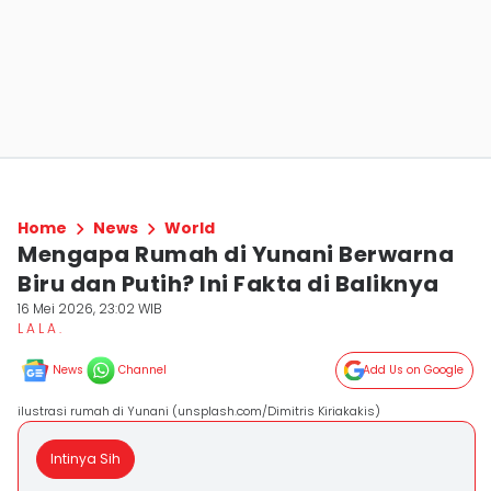
Home
News
World
Mengapa Rumah di Yunani Berwarna
Biru dan Putih? Ini Fakta di Baliknya
16 Mei 2026, 23:02 WIB
L A L A .
News
Channel
Add Us on Google
ilustrasi rumah di Yunani (unsplash.com/Dimitris Kiriakakis)
Intinya Sih