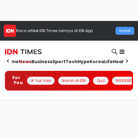
Baca artikel
IDN Times
lainnya di IDN App
Install
Home
News
Business
Sport
Tech
Hype
Korea
Life
Health
Aut
For
# Yuk Vote
Iklanin di IDN
Quiz
INSIDENESIA
You