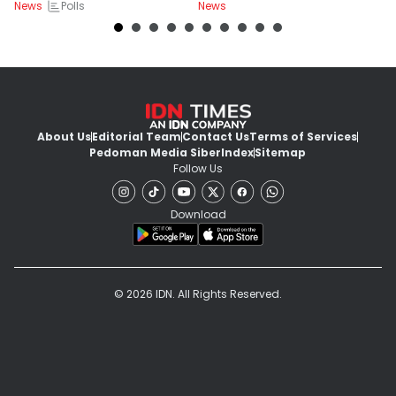
Polls
News
News
Ne
About Us
Editorial Team
Contact Us
Terms of Services
Pedoman Media Siber
Index
Sitemap
Follow Us
Download
© 2026 IDN. All Rights Reserved.