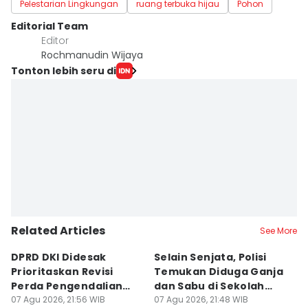
Pelestarian Lingkungan
ruang terbuka hijau
Pohon
Editorial Team
Editor
Rochmanudin Wijaya
Tonton lebih seru di
Related Articles
See More
DPRD DKI Didesak
Selain Senjata, Polisi
F
Prioritaskan Revisi
Temukan Diduga Ganja
D
Perda Pengendalian
dan Sabu di Sekolah
P
Pencemaran Udara
07 Agu 2026, 21:56 WIB
Jaksel
07 Agu 2026, 21:48 WIB
K
07