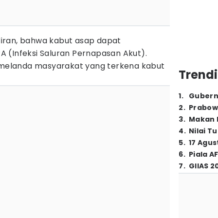
ndiran, bahwa kabut asap dapat
 (Infeksi Saluran Pernapasan Akut).
i melanda masyarakat yang terkena kabut
Trendi
1
.
Gubern
2
.
Prabow
3
.
Makan B
4
.
Nilai T
5
.
17 Agus
6
.
Piala A
7
.
GIIAS 2