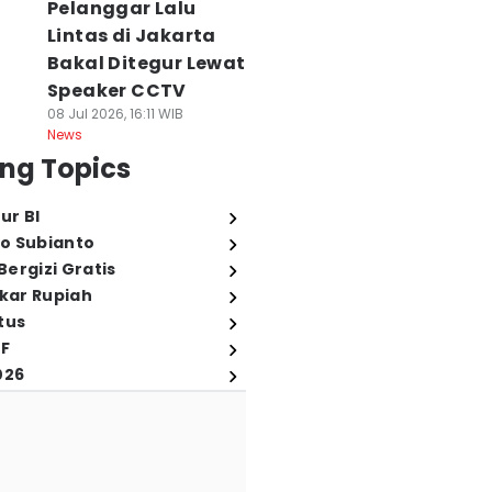
Pelanggar Lalu
Lintas di Jakarta
Bakal Ditegur Lewat
Speaker CCTV
08 Jul 2026, 16:11 WIB
News
ng Topics
ur BI
o Subianto
ergizi Gratis
ukar Rupiah
tus
FF
026