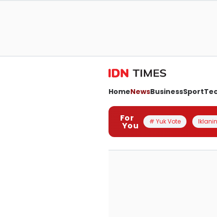
Home
News
Business
Sport
Te
For
# Yuk Vote
Iklanin
You