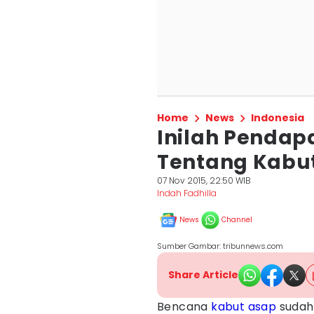
Home
News
Indonesia
Inilah Pendap
Tentang Kabu
07 Nov 2015, 22:50 WIB
Indah Fadhilla
News
Channel
Sumber Gambar: tribunnews.com
Share Article
Bencana
kabut asap
sudah 