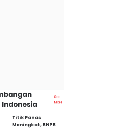
mbangan
See
 Indonesia
More
Titik Panas
Meningkat, BNPB