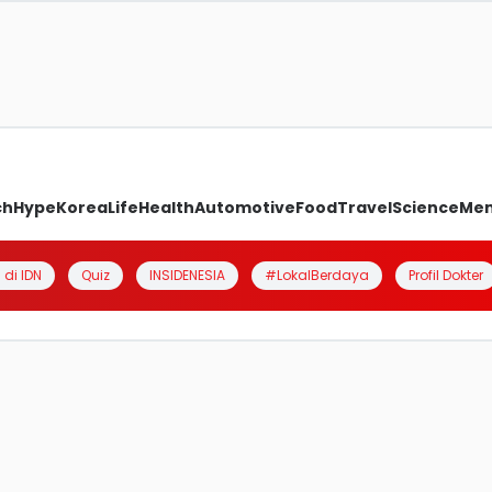
ch
Hype
Korea
Life
Health
Automotive
Food
Travel
Science
Me
 di IDN
Quiz
INSIDENESIA
#LokalBerdaya
Profil Dokter