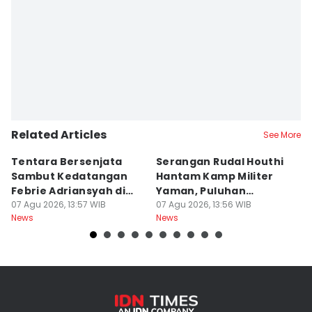
Related Articles
See More
Tentara Bersenjata
Serangan Rudal Houthi
F
Sambut Kedatangan
Hantam Kamp Militer
d
Febrie Adriansyah di
Yaman, Puluhan
R
Kejagung
07 Agu 2026, 13:57 WIB
Tentara Tewas
07 Agu 2026, 13:56 WIB
D
07
News
News
Ne