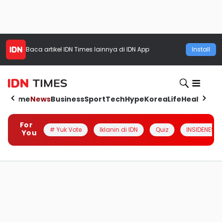
Baca artikel
IDN Times
lainnya di IDN App
Install
Home
News
Business
Sport
Tech
Hype
Korea
Life
Health
Aut
For
# Yuk Vote
Iklanin di IDN
Quiz
INSIDENESIA
You