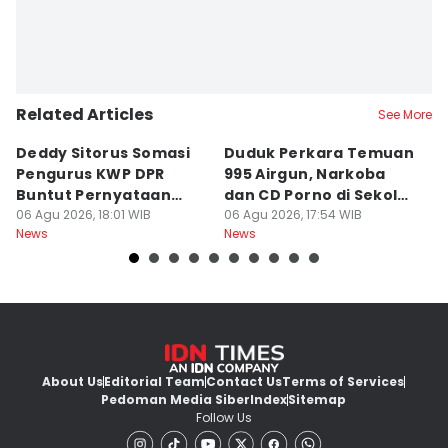
Related Articles
See More
Deddy Sitorus Somasi
Duduk Perkara Temuan
M
Pengurus KWP DPR
995 Airgun, Narkoba
H
Buntut Pernyataan
dan CD Porno di Sekolah
d
Sirkus
06 Agu 2026, 18:01 WIB
Jaksel
06 Agu 2026, 17:54 WIB
06
News
News
Ne
About Us
Editorial Team
Contact Us
Terms of Services
Pedoman Media Siber
Index
Sitemap
Follow Us