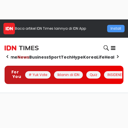
Baca artikel
IDN Times
lainnya di IDN App
Install
Home
News
Business
Sport
Tech
Hype
Korea
Life
Health
Aut
For
# Yuk Vote
Iklanin di IDN
Quiz
INSIDENESIA
You