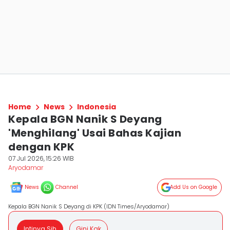
Home
News
Indonesia
Kepala BGN Nanik S Deyang
'Menghilang' Usai Bahas Kajian
dengan KPK
07 Jul 2026, 15:26 WIB
Aryodamar
News
Channel
Add Us on Google
Kepala BGN Nanik S Deyang di KPK (IDN Times/Aryodamar)
Intinya Sih
Gini Kak