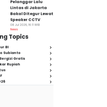
Pelanggar Lalu
Lintas di Jakarta
Bakal Ditegur Lewat
Speaker CCTV
08 Jul 2026, 16:11 WIB
News
ng Topics
ur BI
o Subianto
ergizi Gratis
ukar Rupiah
tus
FF
026