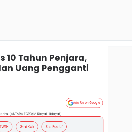
s 10 Tahun Penjara,
dan Uang Pengganti
Add Us on Google
arim. (ANTARA FOTO/M Risyal Hidayat)
5W1H
Gini Kak
Sisi Positif