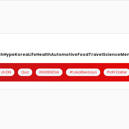
ch
Hype
Korea
Life
Health
Automotive
Food
Travel
Science
Me
 di IDN
Quiz
INSIDENESIA
#LokalBerdaya
Profil Dokter