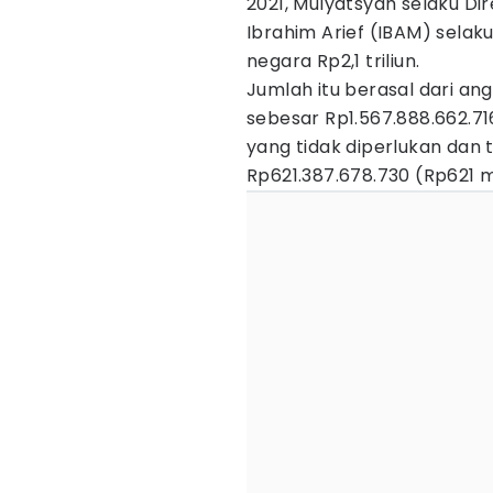
2021, Mulyatsyah selaku Di
Ibrahim Arief (IBAM) selak
negara Rp2,1 triliun.
Jumlah itu berasal dari 
sebesar Rp1.567.888.662.71
yang tidak diperlukan dan
Rp621.387.678.730 (Rp621 mi