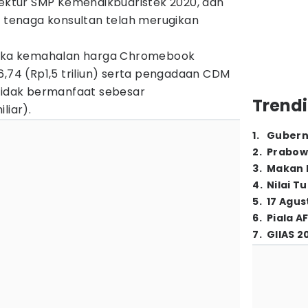
rektur SMP Kemendikbudristek 2020, dan
u tenaga konsultan telah merugikan
angka kemahalan harga Chromebook
6,74 (Rp1,5 triliun) serta pengadaan CDM
 tidak bermanfaat sebesar
Trendi
liar).
1
.
Gubern
2
.
Prabow
3
.
Makan B
4
.
Nilai T
5
.
17 Agus
6
.
Piala A
7
.
GIIAS 2