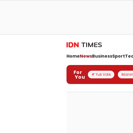
Home
News
Business
Sport
Te
For
# Yuk Vote
Iklanin
You