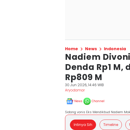
Home
News
Indonesia
Nadiem Divoni
Denda Rp1 M, 
Rp809 M
30 Jun 2026, 14:46 WIB
Aryodamar
News
Channel
Sidang vonis Eks Mendikbud Nadiem Mak
Intinya Sih
Timeline