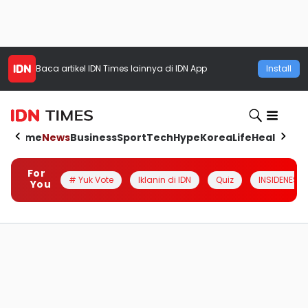
Baca artikel
IDN Times
lainnya di IDN App
Install
Home
News
Business
Sport
Tech
Hype
Korea
Life
Health
Aut
For
# Yuk Vote
Iklanin di IDN
Quiz
INSIDENESIA
You