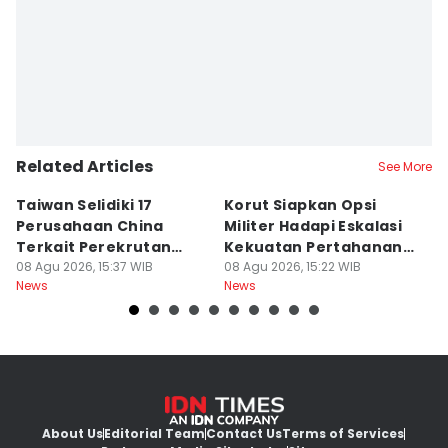
Related Articles
See More
Taiwan Selidiki 17
Korut Siapkan Opsi
U
Perusahaan China
Militer Hadapi Eskalasi
F
Terkait Perekrutan
Kekuatan Pertahanan
T
Kerja Ilegal
08 Agu 2026, 15:37 WIB
Jepang
08 Agu 2026, 15:22 WIB
08
News
News
Ne
About Us
Editorial Team
Contact Us
Terms of Services