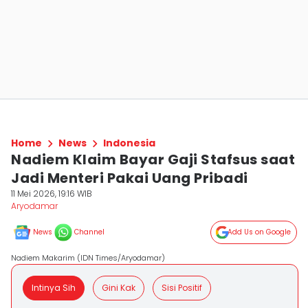
Home
News
Indonesia
Nadiem Klaim Bayar Gaji Stafsus saat
Jadi Menteri Pakai Uang Pribadi
11 Mei 2026, 19:16 WIB
Aryodamar
News
Channel
Add Us on Google
Nadiem Makarim (IDN Times/Aryodamar)
Intinya Sih
Gini Kak
Sisi Positif