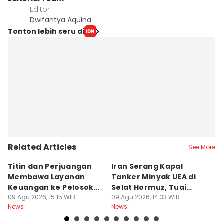
Editor
Dwifantya Aquina
Tonton lebih seru di
Related Articles
See More
Titin dan Perjuangan
Iran Serang Kapal
B
Membawa Layanan
Tanker Minyak UEA di
G
Keuangan ke Pelosok
Selat Hormuz, Tuai
h
Wakatobi
09 Agu 2026, 15:15 WIB
Kecaman
09 Agu 2026, 14:33 WIB
B
09
News
News
Ne