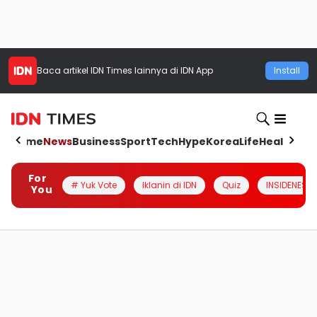
Baca artikel
IDN Times
lainnya di IDN App
Install
Home
News
Business
Sport
Tech
Hype
Korea
Life
Health
Aut
For
# Yuk Vote
Iklanin di IDN
Quiz
INSIDENESIA
You