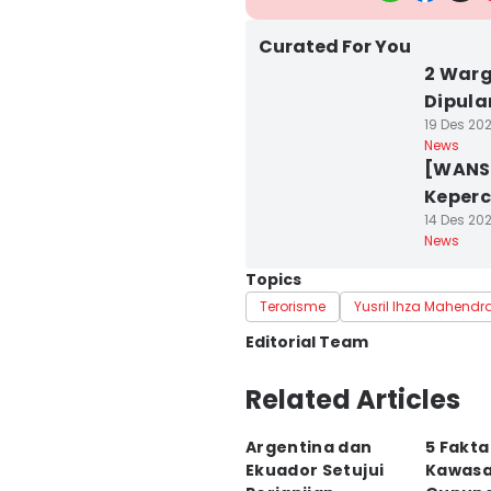
Curated For You
2 Warg
Dipul
19 Des 202
News
[WANSU
Keperc
14 Des 20
News
Topics
Terorisme
Yusril Ihza Mahendr
Editorial Team
Editor
Related Articles
Aryodamar
Argentina dan
5 Fakt
Editor
Ekuador Setujui
Kawasa
Dwifantya Aquina