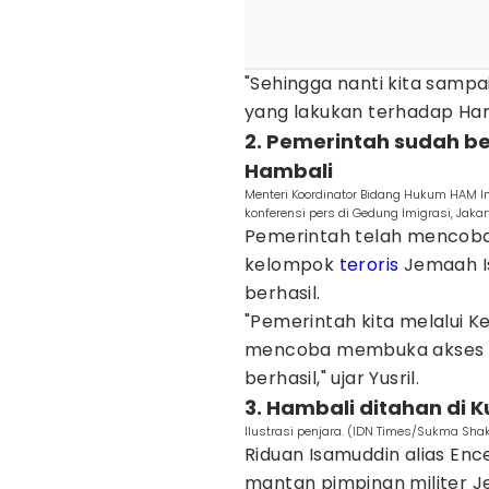
"Sehingga nanti kita sampa
yang lakukan terhadap Hamba
2. Pemerintah sudah b
Hambali
Menteri Koordinator Bidang Hukum HAM I
konferensi pers di Gedung Imigrasi, Jaka
Pemerintah telah mencob
kelompok
teroris
Jemaah Is
berhasil.
"Pemerintah kita melalui K
mencoba membuka akses be
berhasil," ujar Yusril.
3. Hambali ditahan di K
Ilustrasi penjara. (IDN Times/Sukma Shak
Riduan Isamuddin alias En
mantan pimpinan militer J