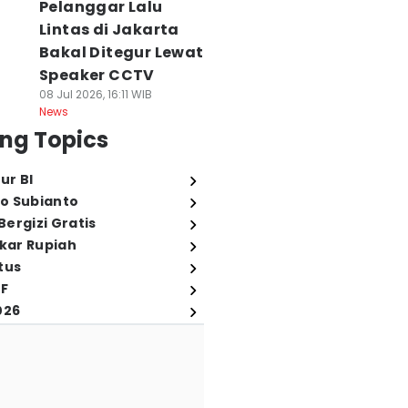
Pelanggar Lalu
Lintas di Jakarta
Bakal Ditegur Lewat
Speaker CCTV
08 Jul 2026, 16:11 WIB
News
ng Topics
ur BI
o Subianto
ergizi Gratis
ukar Rupiah
tus
FF
026