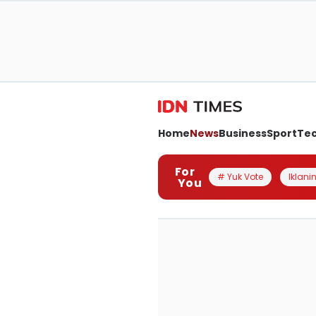
Home
News
Business
Sport
Te
For
# Yuk Vote
Iklanin
You