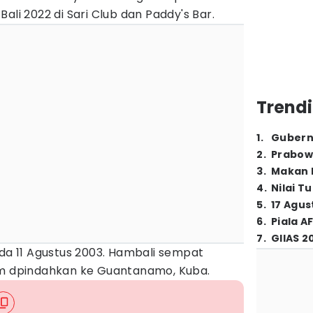
ali 2022 di Sari Club dan Paddy's Bar.
Trendi
1
.
Gubern
2
.
Prabow
3
.
Makan B
4
.
Nilai T
5
.
17 Agus
6
.
Piala A
7
.
GIIAS 2
ada 11 Agustus 2003. Hambali sempat
um dpindahkan ke Guantanamo, Kuba.