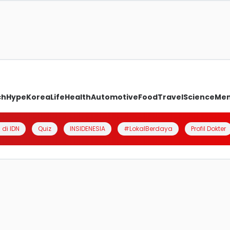
ch
Hype
Korea
Life
Health
Automotive
Food
Travel
Science
Me
 di IDN
Quiz
INSIDENESIA
#LokalBerdaya
Profil Dokter