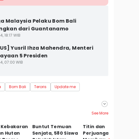
a Malaysia Pelaku Bom Bali
angkan dari Guantanamo
4, 18:17 WIB
S] Yusril Ihza Mahendra, Menteri
ayaan 5 Presiden
24, 07:00 WIB
a
Bom Bali
Teroris
Update me
See More
a Kebakaran
Buntut Temuan
Titin dan
I
n Hutan
Senjata, 580 Siswa
Perjuangan
T