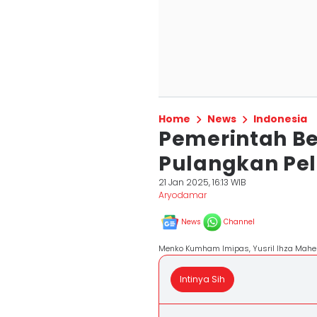
Home
News
Indonesia
Pemerintah B
Pulangkan Pel
21 Jan 2025, 16:13 WIB
Aryodamar
News
Channel
Menko Kumham Imipas, Yusril Ihza Mahe
Intinya Sih