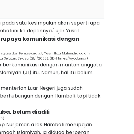
i pada satu kesimpulan akan seperti apa
li ini ke depannya," ujar Yusril.
erupaya komunikasi dengan
migrasi dan Pemasyarakat, Yusril Ihza Mahendra dalam
rta Selatan, Selasa (21/1/2025). (IDN Times/Aryodamar)
a berkomunikasi dengan mantan anggota
lamiyah (JI) itu. Namun, hal itu belum
ementerian Luar Negeri juga sudah
rhubungan dengan Hambali, tapi tidak
uba, belum diadili
ti)
cep Nurjaman alias Hambali merupajan
emaah Islamiyah. Ia diduga berperan