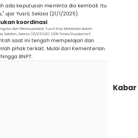
ah ada keputusan meminta dia kembali. Itu
" ujar Yusril, Selasa (21/1/2025).
kukan koordinasi
migrasi dan Pemasyarakat, Yusril Ihza Mahendra dalam
rta Selatan, Selasa (21/1/2025). (IDN Times/Aryodamar)
ntah saat ini tengah mempelajari dan
lah pihak terkait. Mulai dari Kementerian
, hingga BNPT.
Kabar 