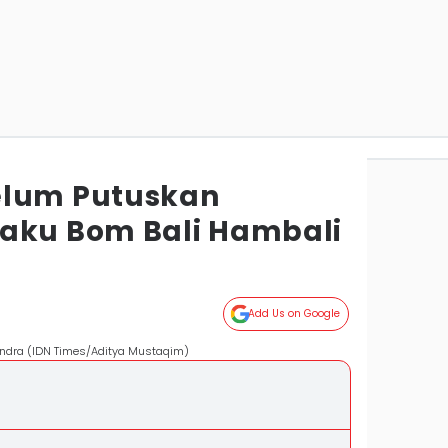
elum Putuskan
aku Bom Bali Hambali
Add Us on Google
ndra (IDN Times/Aditya Mustaqim)