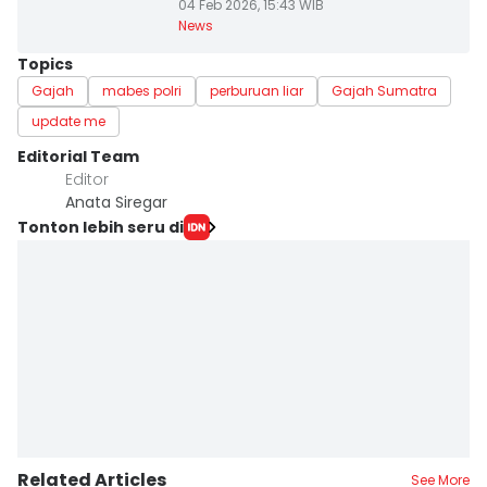
04 Feb 2026, 15:43 WIB
News
Topics
Gajah
mabes polri
perburuan liar
Gajah Sumatra
update me
Editorial Team
Editor
Anata Siregar
Tonton lebih seru di
Related Articles
See More