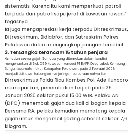
sistematis. Karena itu kami memperkuat patroli
terpadu dan patroli sapu jerat di kawasan rawan,”
tegasnya.
Ia juga mengapresiasi kerja terpadu Ditreskrimsus,
Ditreskrimum, Bidlabfor, dan Satreskrim Polres
Pelalawan dalam mengungkap jaringan tersebut.
3. Tersangka terancam 15 tahun penjara
Kematian seekor gajah Sumatra yang ditemukan dalam kondisi
mengenaskan di Blok C99 kawasan konsesi PT RAPP, Desa Lubuk Kembang
Bunga, Kecamatan Ukui, Kabupaten Pelalawan, pada 2 Februari 2026
menjadi titik awal terbongkarnya jaringan perburuan satwa liar
Dirreskrimsus Polda Riau Kombes Pol. Ade Kuncoro
memaparkan, penembakan terjadi pada 25
Januari 2026 sekitar pukul 15.00 WIB. Pelaku AN
(DPO) menembak gajah dua kali di bagian kepala.
Bersama RA, pelaku kemudian memotong kepala
gajah untuk mengambil gading seberat sekitar 7,6
kilogram.