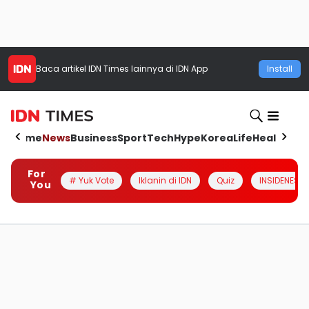
Baca artikel
IDN Times
lainnya di IDN App
Install
Home
News
Business
Sport
Tech
Hype
Korea
Life
Health
Aut
For
# Yuk Vote
Iklanin di IDN
Quiz
INSIDENESIA
You