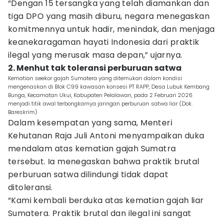
“Dengan 15 tersangka yang telah diamankan dan
tiga DPO yang masih diburu, negara menegaskan
komitmennya untuk hadir, menindak, dan menjaga
keanekaragaman hayati Indonesia dari praktik
ilegal yang merusak masa depan,” ujarnya.
2. Menhut tak toleransi perburuan satwa
Kematian seekor gajah Sumatera yang ditemukan dalam kondisi
mengenaskan di Blok C99 kawasan konsesi PT RAPP, Desa Lubuk Kembang
Bunga, Kecamatan Ukui, Kabupaten Pelalawan, pada 2 Februari 2026
menjadi titik awal terbongkarnya jaringan perburuan satwa liar (Dok.
Bareskrim)
Dalam kesempatan yang sama, Menteri
Kehutanan Raja Juli Antoni menyampaikan duka
mendalam atas kematian gajah Sumatra
tersebut. Ia menegaskan bahwa praktik brutal
perburuan satwa dilindungi tidak dapat
ditoleransi.
“Kami kembali berduka atas kematian gajah liar
Sumatera. Praktik brutal dan ilegal ini sangat