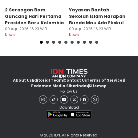
2 Serangan Bom
Yayasan Bantah
E
Guncang Hari Pertama
Sekolah Islam Harapan
S
Presiden Baru Kolombia
Bunda Mau Ada Ekskul
S
09 Agu 2026, 16:23 WIB
Menembak
09 Agu 2026, 16:23 WIB
S
09
News
News
Ne
About Us
Editorial Team
Contact Us
Terms of Services
Pedoman Media Siber
Index
Sitemap
Follow Us
Download
© 2026 IDN. All Rights Reserved.