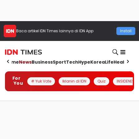
Baca artikel
IDN Times
lainnya di IDN App
Install
Home
News
Business
Sport
Tech
Hype
Korea
Life
Health
Aut
For
# Yuk Vote
Iklanin di IDN
Quiz
INSIDENESIA
You