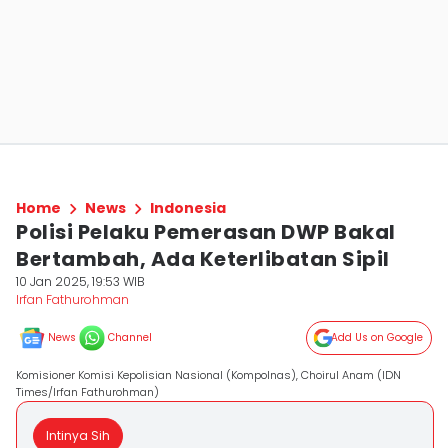
Home
News
Indonesia
Polisi Pelaku Pemerasan DWP Bakal
Bertambah, Ada Keterlibatan Sipil
10 Jan 2025, 19:53 WIB
Irfan Fathurohman
News
Channel
Add Us on Google
Komisioner Komisi Kepolisian Nasional (Kompolnas), Choirul Anam (IDN
Times/Irfan Fathurohman)
Intinya Sih