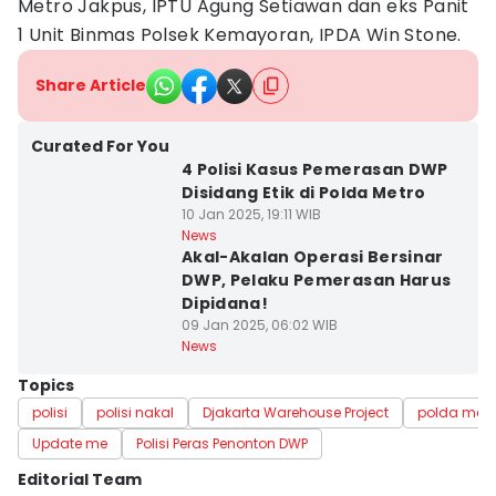
Metro Jakpus, IPTU Agung Setiawan dan eks Panit
1 Unit Binmas Polsek Kemayoran, IPDA Win Stone.
Share Article
Curated For You
4 Polisi Kasus Pemerasan DWP
Disidang Etik di Polda Metro
10 Jan 2025, 19:11 WIB
News
Akal-Akalan Operasi Bersinar
DWP, Pelaku Pemerasan Harus
Dipidana!
09 Jan 2025, 06:02 WIB
News
Topics
polisi
polisi nakal
Djakarta Warehouse Project
polda metr
Update me
Polisi Peras Penonton DWP
Editorial Team