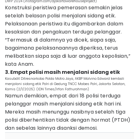
DWP 2024 (instagram.com/djakartawarehouseproject)
Konstruksi peristiwa pemerasan semakin jelas
setelah belasan polisi menjalani sidang etik.
Pelaksanaan peristiwa itu digambarkan dalam
kesaksian dan pengakuan terduga pelanggar.
“Termasuk di dalamnya ya dicek, siapa saja,
bagaimana pelaksanaannya diperiksa, terus
melibatkan siapa saja di luar anggota kepolisian,”
kata Anam.
3. Empat polisi masih menjalani sidang etik
Kasubdit Ditresnarkoba Polda Motro Jaya, AKBP Malvino Edward kembali
menjalani sidang etik Polri di Gedung TNCC Mabes Polri, Jakarta Selatan,
Kamis (2/1/2025). (IDN Times/Irfan Fathurohman)
Namun demikian, empat dari 18 polisi terduga
pelanggar masih menjalani sidang etik hari ini.
Mereka masih menunggu nasibnya setelah tiga
polisi diberhentikan tidak dengan hormat (PTDH)
dan sebelas lainnya disanksi demosi.