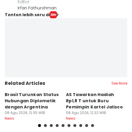
Editor
Irfan Fathurohman
Tonton lebih seru di
Related Articles
See More
Brasil Turunkan Status
AS Tawarkan Hadiah
U
Hubungan Diplomatik
Rp1,8 T untuk Buru
Y
dengan Argentina
Pemimpin Kartel Jalisco
T
08 Agu 2026, 12:35 WIB
08 Agu 2026, 12:32 WIB
I
08
News
News
Ne