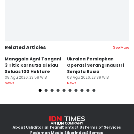
Related Articles
See More
Manggala Agni Tangani
Ukraina Persiapkan
P
3 Titik Karhutla di Riau
Operasi Serang Industri
A
Seluas 100 Hektare
Senjata Rusia
J
08 Agu 2026, 23:58 WIB
08 Agu 2026, 23:39 WIB
08
News
News
Ne
About Us
Editorial Team
Contact Us
Terms of Services
Pedoman Media Siber
Index
Sitemap