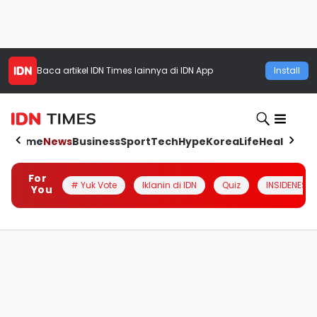
Baca artikel
IDN Times
lainnya di IDN App
Install
Home
News
Business
Sport
Tech
Hype
Korea
Life
Health
Aut
For
# Yuk Vote
Iklanin di IDN
Quiz
INSIDENESIA
You