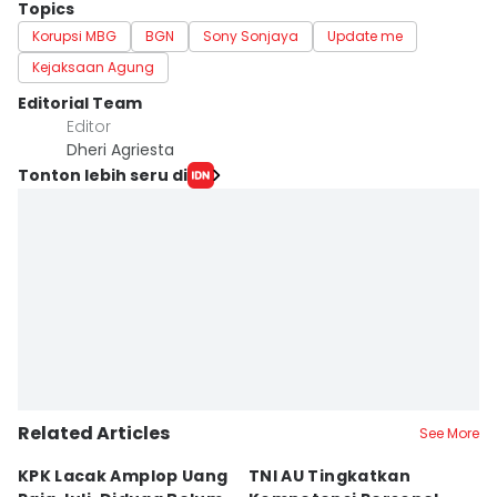
Topics
Korupsi MBG
BGN
Sony Sonjaya
Update me
Kejaksaan Agung
Editorial Team
Editor
Dheri Agriesta
Tonton lebih seru di
Related Articles
See More
KPK Lacak Amplop Uang
TNI AU Tingkatkan
K