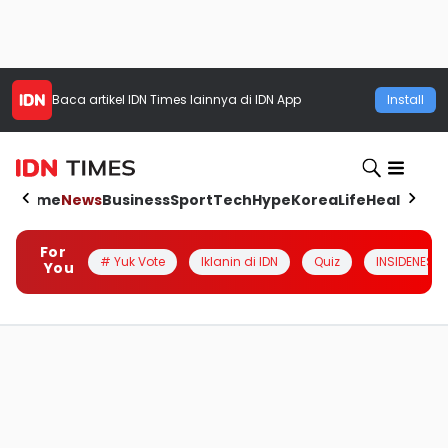
Baca artikel
IDN Times
lainnya di IDN App
Install
Home
News
Business
Sport
Tech
Hype
Korea
Life
Health
Aut
For
# Yuk Vote
Iklanin di IDN
Quiz
INSIDENESIA
You