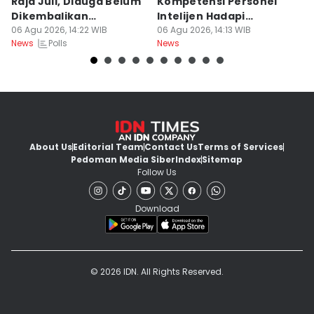
Raja Juli, Diduga Belum
Kompetensi Personel
P
Dikembalikan
Intelijen Hadapi
Ta
Seluruhnya
06 Agu 2026, 14:22 WIB
Tantangan Tugas
06 Agu 2026, 14:13 WIB
K
06
Polls
News
News
Ne
About Us
Editorial Team
Contact Us
Terms of Services
Pedoman Media Siber
Index
Sitemap
Follow Us
Download
© 2026 IDN. All Rights Reserved.