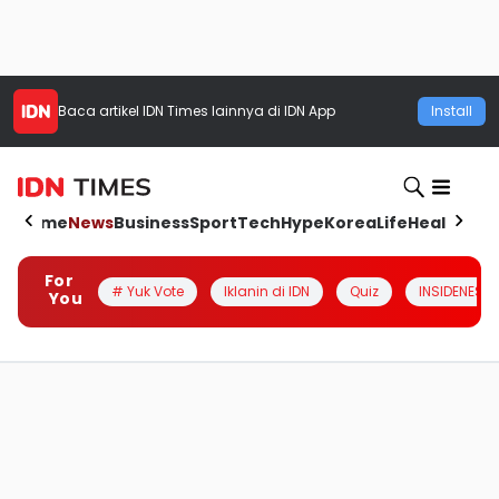
Baca artikel
IDN Times
lainnya di IDN App
Install
Home
News
Business
Sport
Tech
Hype
Korea
Life
Health
Aut
For
# Yuk Vote
Iklanin di IDN
Quiz
INSIDENESIA
You