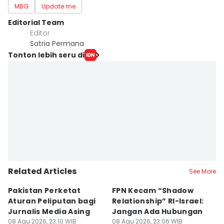
MBG
Update me
Editorial Team
Editor
Satria Permana
Tonton lebih seru di
Related Articles
See More
Pakistan Perketat
FPN Kecam “Shadow
P
Aturan Peliputan bagi
Relationship” RI-Israel:
N
Jurnalis Media Asing
Jangan Ada Hubungan
B
08 Agu 2026, 23:10 WIB
08 Agu 2026, 23:06 WIB
N
08