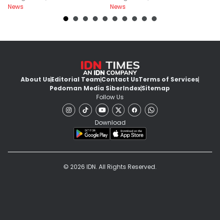
News
News
Ne
About Us
Editorial Team
Contact Us
Terms of Services
Pedoman Media Siber
Index
Sitemap
Follow Us
Download
© 2026 IDN. All Rights Reserved.