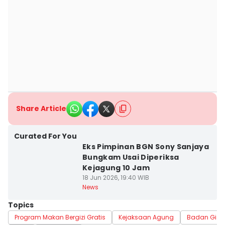
Share Article
Curated For You
Eks Pimpinan BGN Sony Sanjaya
Bungkam Usai Diperiksa
Kejagung 10 Jam
18 Jun 2026, 19:40 WIB
News
Topics
Program Makan Bergizi Gratis
Kejaksaan Agung
Badan Gizi 