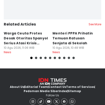
Related Articles
See More
Warga Ceuta Protes
Menteri PPPA Prihatin
T
Desak Otoritas Spanyol
Temuan Ratusan
B
Serius Atasi Krisis
Senjata di Sekolah
P
Migrasi
10 Agu 2026, 11:06 WIB
10 Agu 2026, 10:48 WIB
10
News
News
Ne
About Us
Editorial Team
Contact Us
Terms of Services
Pedoman Media Siber
Index
Sitemap
Follow Us