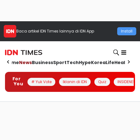
Baca artikel
IDN Times
lainnya di IDN App
Install
Home
News
Business
Sport
Tech
Hype
Korea
Life
Health
Aut
For
# Yuk Vote
Iklanin di IDN
Quiz
INSIDENESIA
You