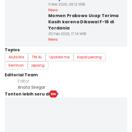
11 Mei 2026, 08:12 WIB
News
Momen Prabowo Ucap Terima
Kasih karena Dikawal F-16 di
Yordania
25 Feb 2026, 17:14 WIB
News
Topics
Alutsista
TNI AL
Update me
kapal perang
Kemhan
jepang
Editorial Team
Editor
Anata Siregar
Tonton lebih seru di