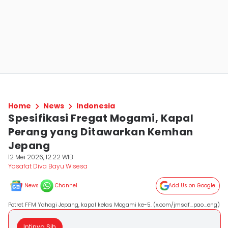
Home
News
Indonesia
Spesifikasi Fregat Mogami, Kapal
Perang yang Ditawarkan Kemhan
Jepang
12 Mei 2026, 12:22 WIB
Yosafat Diva Bayu Wisesa
News
Channel
Add Us on Google
Potret FFM Yahagi Jepang, kapal kelas Mogami ke-5. (x.com/jmsdf_pao_eng)
Intinya Sih