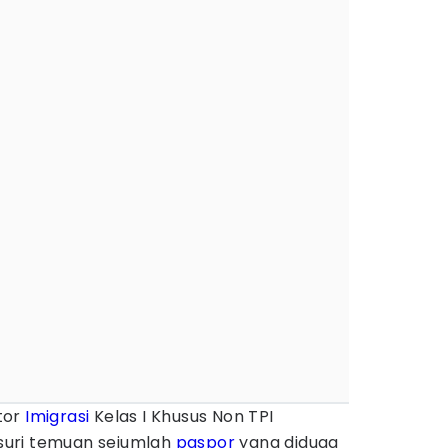
tor
Imigrasi
Kelas I Khusus Non TPI
uri temuan sejumlah
paspor
yang diduga