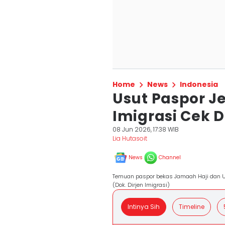
Home
News
Indonesia
Usut Paspor Je
Imigrasi Cek 
08 Jun 2026, 17:38 WIB
Lia Hutasoit
News
Channel
Temuan paspor bekas Jamaah Haji dan Um
(Dok. Dirjen Imigrasi)
Intinya Sih
Timeline