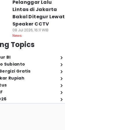
Pelanggar Lalu
Lintas di Jakarta
Bakal Ditegur Lewat
Speaker CCTV
08 Jul 2026, 16:11 WIB
News
ng Topics
ur BI
o Subianto
ergizi Gratis
ukar Rupiah
tus
FF
026