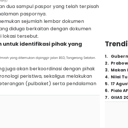
idry)
 dua sampul paspor yang telah terpisah
 halaman paspornya.
menemukan sejumlah lembar dokumen
 yang diduga berkaitan dengan dokumen
lokasi tersebut.
Trendi
untuk identifikasi pihak yang
1
.
Gubern
rah yang ditemukan dipinggir jalan BSD, Tangerang Selatan.
2
.
Prabow
rang juga akan berkoordinasi dengan pihak
3
.
Makan B
onologi peristiwa, sekaligus melakukan
4
.
Nilai T
eterangan (pulbaket) serta pendalaman
5
.
17 Agus
6
.
Piala A
7
.
GIIAS 2