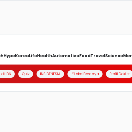
ch
Hype
Korea
Life
Health
Automotive
Food
Travel
Science
Me
 di IDN
Quiz
INSIDENESIA
#LokalBerdaya
Profil Dokter