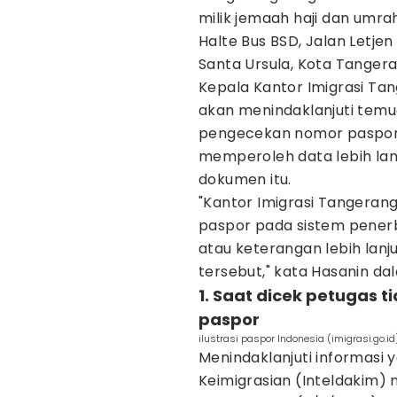
milik jemaah haji dan umra
Halte Bus BSD, Jalan Letje
Santa Ursula, Kota Tangera
Kepala Kantor Imigrasi Ta
akan menindaklanjuti tem
pengecekan nomor paspor 
memperoleh data lebih lan
dokumen itu.
"Kantor Imigrasi Tangera
paspor pada sistem pener
atau keterangan lebih lanj
tersebut," kata Hasanin da
1. Saat dicek petugas
paspor
ilustrasi paspor Indonesia (imigrasi.go.id
Menindaklanjuti informasi 
Keimigrasian (Inteldakim)