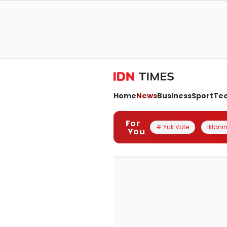
Home
News
Business
Sport
Te
For
# Yuk Vote
Iklanin
You