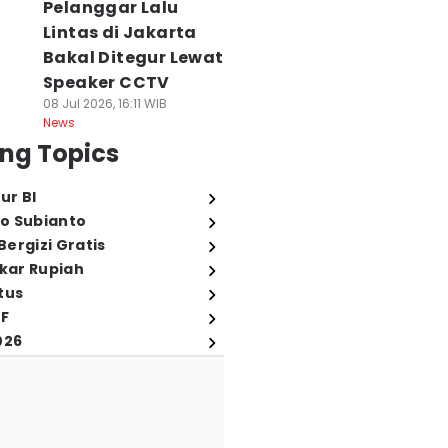
Pelanggar Lalu
Lintas di Jakarta
Bakal Ditegur Lewat
Speaker CCTV
08 Jul 2026, 16:11 WIB
News
ng Topics
ur BI
o Subianto
ergizi Gratis
ukar Rupiah
tus
FF
026