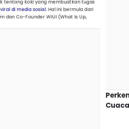
ik tentang koki yang membuatkan tugas
h
viral di media sosial
. Hal ini bermula dari
lm dan Co-Founder WIUI (What Is Up,
.
Perke
Cuaca