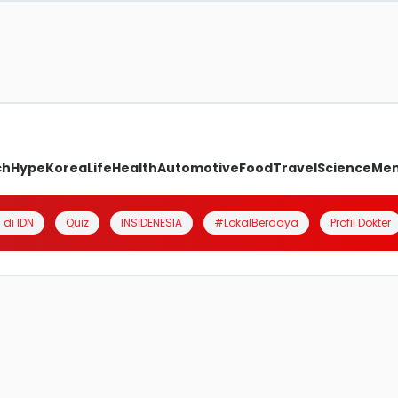
ch
Hype
Korea
Life
Health
Automotive
Food
Travel
Science
Me
 di IDN
Quiz
INSIDENESIA
#LokalBerdaya
Profil Dokter