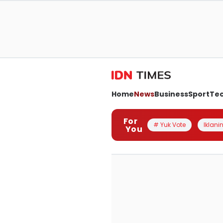
Home
News
Business
Sport
Te
For
# Yuk Vote
Iklanin
You