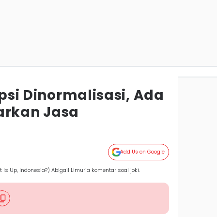
ipsi Dinormalisasi, Ada
arkan Jasa
Add Us on Google
s Up, Indonesia?) Abigail Limuria komentar soal joki.