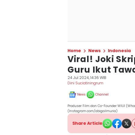
Home
News
Indonesia
Viral! Joki Skr
Guru Ikut Taw
24 Jul 2024, 14:36 WIB
Dini Suciatiningrum
News
Channel
Produser Film dan Co-Founder WIUI (What I
(Instagram.com/abigailmuria)
Share Article