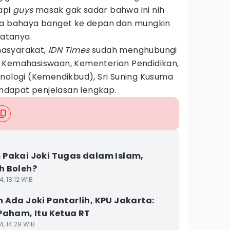
Tapi
guys
masak gak sadar bahwa ini nih
isa bahaya banget ke depan dan mungkin
katanya.
 masyarakat,
IDN Times
sudah menghubungi
 Kemahasiswaan, Kementerian Pendidikan,
knologi (Kemendikbud), Sri Suning Kusuma
dapat penjelasan lengkap.
Pakai Joki Tugas dalam Islam,
h Boleh?
4, 18:12 WIB
 Ada Joki Pantarlih, KPU Jakarta:
Paham, Itu Ketua RT
4, 14:29 WIB