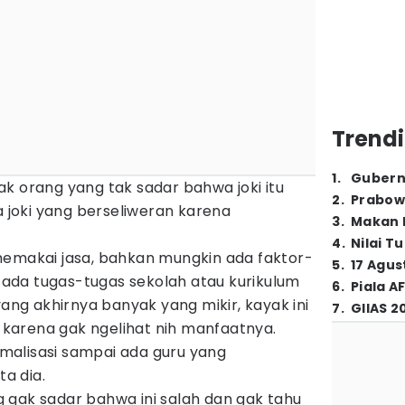
Trendi
1
.
Gubern
k orang yang tak sadar bahwa joki itu
2
.
Prabow
a joki yang berseliweran karena
3
.
Makan B
4
.
Nilai T
memakai jasa, bahkan mungkin ada faktor-
5
.
17 Agus
k ada tugas-tugas sekolah atau kurikulum
6
.
Piala A
yang akhirnya banyak yang mikir, kayak ini
7
.
GIIAS 2
, karena gak ngelihat nih manfaatnya.
alisasi sampai ada guru yang
ta dia.
 gak sadar bahwa ini salah dan gak tahu