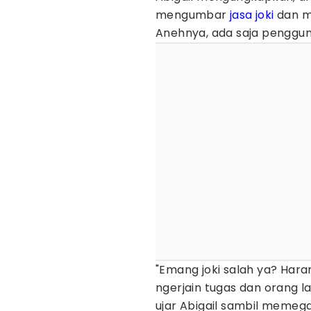
mengumbar
jasa joki
dan m
Anehnya, ada saja penggun
"Emang joki salah ya? Haram
ngerjain tugas dan orang la
ujar Abigail sambil memeg