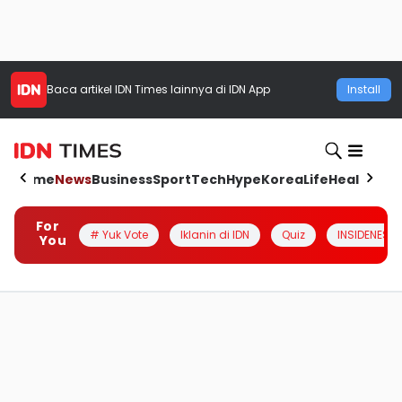
Baca artikel
IDN Times
lainnya di IDN App
Install
Home
News
Business
Sport
Tech
Hype
Korea
Life
Health
Aut
For
# Yuk Vote
Iklanin di IDN
Quiz
INSIDENESIA
You