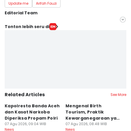
Update me
Arifah Fauzi
Editorial Team
Editor
Tonton lebih seru di
Lia Hutasoit
Editor
Satria Permana
Related Articles
See More
Kapolresta Banda Aceh
Mengenal Birth
T
dan Kasat Narkoba
Tourism, Praktik
T
Diperiksa Propam Polri
Kewarganegaraan yang
K
07 Agu 2026, 09:04 WIB
Bikin Trump Gerah
07 Agu 2026, 08:48 WIB
B
07
News
News
Ne