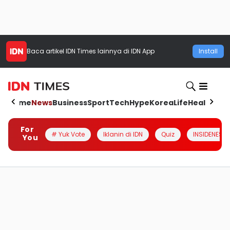
Baca artikel
IDN Times
lainnya di IDN App
Install
Home
News
Business
Sport
Tech
Hype
Korea
Life
Health
Aut
For
# Yuk Vote
Iklanin di IDN
Quiz
INSIDENESIA
You