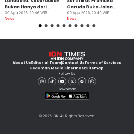
Lahadalia: Kecerdasan
Sertifikat Pramuka
Ma
Bukan Hanya dari
Garuda Buka Jalan
T
Sekolah
09 Agu 2026, 20:46 WIB
Masuk Militer
09 Agu 2026, 20:40 WIB
B
09
News
News
Ne
About Us
Editorial Team
Contact Us
Terms of Services
Pedoman Media Siber
Index
Sitemap
Follow Us
Download
© 2026 IDN. All Rights Reserved.