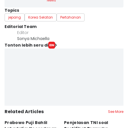
News
Topics
jepang
Korea Selatan
Pertahanan
Editorial Team
Editor
Sonya Michaella
Tonton lebih seru di
Related Articles
See More
Prabowo Puji Bahlil
Penjelasan TNI soal
5