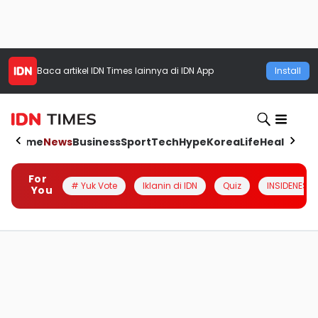
Baca artikel
IDN Times
lainnya di IDN App
Install
Home
News
Business
Sport
Tech
Hype
Korea
Life
Health
Aut
For
# Yuk Vote
Iklanin di IDN
Quiz
INSIDENESIA
You