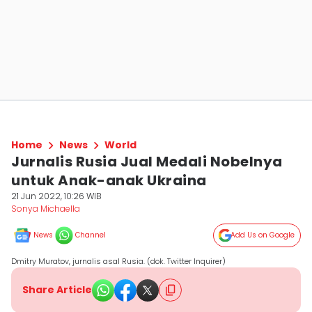
Home
News
World
Jurnalis Rusia Jual Medali Nobelnya
untuk Anak-anak Ukraina
21 Jun 2022, 10:26 WIB
Sonya Michaella
News
Channel
Add Us on Google
Dmitry Muratov, jurnalis asal Rusia. (dok. Twitter Inquirer)
Share Article