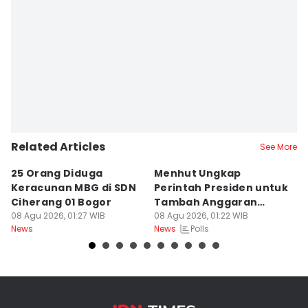
Related Articles
See More
25 Orang Diduga
Menhut Ungkap
Mi
Keracunan MBG di SDN
Perintah Presiden untuk
S
Ciherang 01 Bogor
Tambah Anggaran
B
08 Agu 2026, 01:27 WIB
Pencegahan Karhutla
08 Agu 2026, 01:22 WIB
08
Polls
News
News
Ne