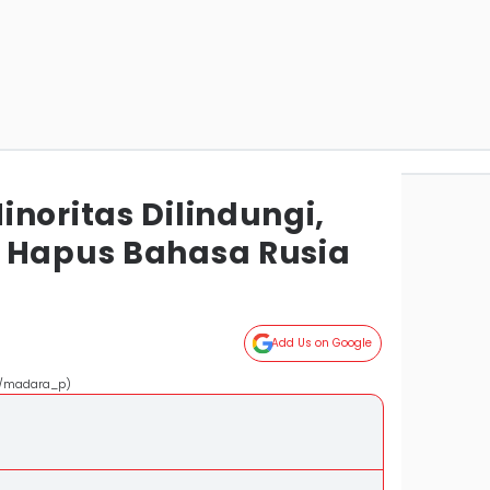
noritas Dilindungi,
 Hapus Bahasa Rusia
Add Us on Google
om/madara_p)