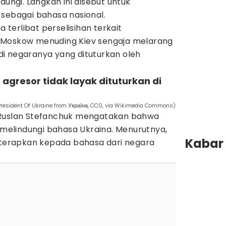
dungi. Langkah ini disebut untuk
 sebagai bahasa nasional.
a terlibat perselisihan terkait
 Moskow menuding Kiev sengaja melarang
i negaranya yang dituturkan oleh
agresor tidak layak dituturkan di
(President Of Ukraine from Україна, CC0, via Wikimedia Commons)
 Ruslan Stefanchuk mengatakan bahwa
k melindungi bahasa Ukraina. Menurutnya,
Kabar 
diterapkan kepada bahasa dari negara