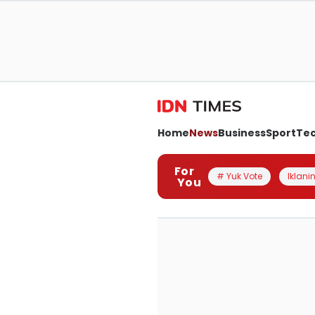
Home
News
Business
Sport
Te
For
# Yuk Vote
Iklanin
You