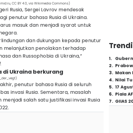
. (mid.ru, CC BY 4.0, via Wikimedia Commons)
egeri Rusia, Sergei Lavrov mendesak
i penutur bahasa Rusia di Ukraina.
harus masuk dan menjadi syarat untuk
negara.
erlindungan dan dukungan kepada penutur
Trendi
kan melanjutkan penolakan terhadap
ahasa dan Russophobia di Ukraina,”
1
.
Gubern
d
.
2
.
Prabow
a di Ukraina berkurang
3
.
Makan B
_der_vegt)
4
.
Nilai T
hir, penutur bahasa Rusia di seluruh
5
.
17 Agus
bas invasi Rusia. Sementara, masalah
6
.
Piala A
 menjadi salah satu justifikasi invasi Rusia
7
.
GIIAS 2
022.