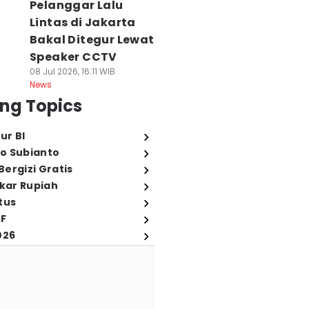
Pelanggar Lalu
Lintas di Jakarta
Bakal Ditegur Lewat
Speaker CCTV
08 Jul 2026, 16:11 WIB
News
ng Topics
ur BI
o Subianto
ergizi Gratis
ukar Rupiah
tus
FF
026