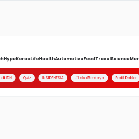
ch
Hype
Korea
Life
Health
Automotive
Food
Travel
Science
Me
 di IDN
Quiz
INSIDENESIA
#LokalBerdaya
Profil Dokter