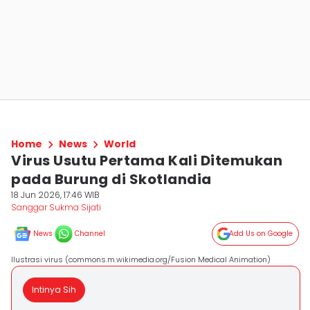
Home
News
World
Virus Usutu Pertama Kali Ditemukan
pada Burung di Skotlandia
18 Jun 2026, 17:46 WIB
Sanggar Sukma Sijati
News
Channel
Add Us on Google
Ilustrasi virus (commons.m.wikimedia.org/Fusion Medical Animation)
Intinya Sih