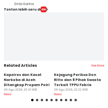
Ernia Karina
Tonton lebih seru di
Related Articles
See More
Kapolres dan Kasat
Kejagung Periksa Don
K
Narkoba di Aceh
Ritto dan 8 Pihak Swasta
R
Ditangkap Propam Polri
Terkait TPPU Febrie
B
06 Agu 2026, 20:41 WIB
06 Agu 2026, 20:22 WIB
T
06
News
News
Ne