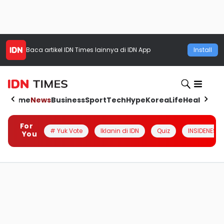
Baca artikel
IDN Times
lainnya di IDN App
Install
Home
News
Business
Sport
Tech
Hype
Korea
Life
Health
Aut
For
# Yuk Vote
Iklanin di IDN
Quiz
INSIDENESIA
You