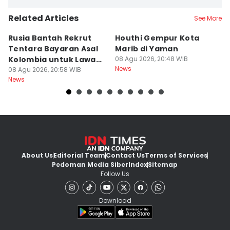
Related Articles
See More
Rusia Bantah Rekrut
Houthi Gempur Kota
Rp
Tentara Bayaran Asal
Marib di Yaman
M
Kolombia untuk Lawan
08 Agu 2026, 20:48 WIB
Ta
News
Ukraina
08 Agu 2026, 20:58 WIB
S
08
News
Ne
About Us
Editorial Team
Contact Us
Terms of Services
Pedoman Media Siber
Index
Sitemap
Follow Us
Download