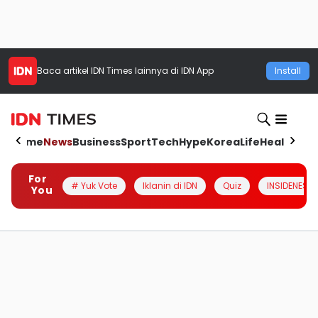
Baca artikel
IDN Times
lainnya di IDN App
Install
Home
News
Business
Sport
Tech
Hype
Korea
Life
Health
Aut
For
# Yuk Vote
Iklanin di IDN
Quiz
INSIDENESIA
You