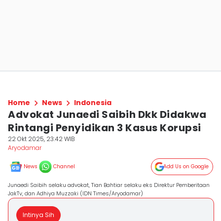
Home
News
Indonesia
Advokat Junaedi Saibih Dkk Didakwa
Rintangi Penyidikan 3 Kasus Korupsi
22 Okt 2025, 23:42 WIB
Aryodamar
News
Channel
Add Us on Google
Junaedi Saibih selaku advokat, Tian Bahtiar selaku eks Direktur Pemberitaan
JakTv, dan Adhiya Muzzaki (IDN Times/Aryodamar)
Intinya Sih