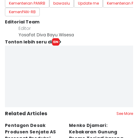
Kementerian PANRB
bawaslu
Update me
Kementerian Pe
KemenPAN-RB
Editorial Team
Editor
Yosafat Diva Bayu Wisesa
Tonton lebih seru di
Related Articles
See More
Pentagon Desak
Menko Djamari:
M
Produsen Senjata AS
Kebakaran Gunung
K