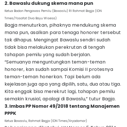
2. Bawaslu dukung skema mana pun
Ketua Badan Pengawas Pemilu (Bawaslu) RI Rahmat Bagja (IDN
Times/Yosafat Diva Bayu Wisesa)
Bagja menuturkan, pihaknya mendukung skema
mana pun, asalkan para tenaga honorer tersebut
tak dihapus. Mengingat Bawaslu sendiri sudah
tidak bisa melakukan perekrutan di tengah
tahapan pemilu yang sudah berjalan.
“Semuanya menguntungkan teman-teman
honorer, kan sudah sampai Komisi II protesnya
teman-teman honerkan. Tapi belum ada
kejelasan juga apa yang dipilih, satu, dua atau tiga.
Kita enggak bisa merekrut lagi, tahapan pemilu
semakin krusial, apalagi di Bawaslu,” tutur Bagja.
3. Imbas PP Nomor 49/2018 tentang Manajemen
PPPK
Ketua Bawaslu, Rahmat Bagja (IDN Times/Aryodamar)