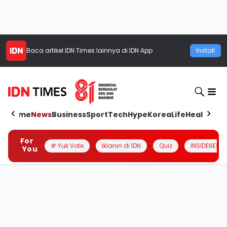
Baca artikel
IDN Times
lainnya di IDN App
Install
Home
News
Business
Sport
Tech
Hype
Korea
Life
Health
Aut
For
# Yuk Vote
Iklanin di IDN
Quiz
INSIDENESIA
You