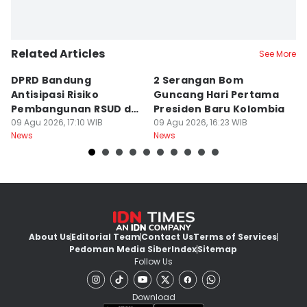
Related Articles
See More
DPRD Bandung
2 Serangan Bom
Y
Antisipasi Risiko
Guncang Hari Pertama
S
Pembangunan RSUD dan
Presiden Baru Kolombia
B
Gedung Inspektorat
09 Agu 2026, 17:10 WIB
09 Agu 2026, 16:23 WIB
M
09
News
News
Ne
About Us
Editorial Team
Contact Us
Terms of Services
Pedoman Media Siber
Index
Sitemap
Follow Us
Download