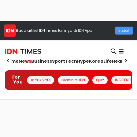
Baca artikel
IDN Times
lainnya di IDN App
Install
Home
News
Business
Sport
Tech
Hype
Korea
Life
Health
Aut
For
# Yuk Vote
Iklanin di IDN
Quiz
INSIDENESIA
You