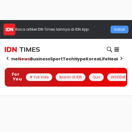
Baca artikel
IDN Times
lainnya di IDN App
Install
Home
News
Business
Sport
Tech
Hype
Korea
Life
Health
Aut
For
# Yuk Vote
Iklanin di IDN
Quiz
INSIDENESIA
You