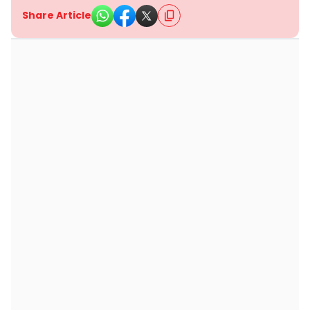
Share Article