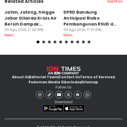
Related Articles
See More
Jatim, Jateng, hingga
DPRD Bandung
2
Jabar Dilanda Krisis Air
Antisipasi Risiko
G
Bersih Dampak
Pembangunan RSUD dan
P
Kemarau
09 Agu 2026, 17:28 WIB
Gedung Inspektorat
09 Agu 2026, 17:10 WIB
09
News
News
Ne
About Us
Editorial Team
Contact Us
Terms of Services
Pedoman Media Siber
Index
Sitemap
Follow Us
Download