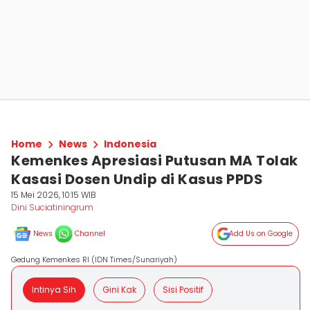
Home
News
Indonesia
Kemenkes Apresiasi Putusan MA Tolak
Kasasi Dosen Undip di Kasus PPDS
15 Mei 2026, 10:15 WIB
Dini Suciatiningrum
News
Channel
Add Us on Google
Gedung Kemenkes RI (IDN Times/Sunariyah)
Intinya Sih
Gini Kak
Sisi Positif