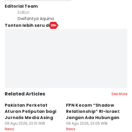
Editorial Team
Editor
Dwifantya Aquina
Tonton lebih seru di
Related Articles
See More
Pakistan Perketat
FPN Kecam “Shadow
P
Aturan Peliputan bagi
Relationship” RI-Israel:
N
Jurnalis Media Asing
Jangan Ada Hubungan
B
08 Agu 2026, 23:10 WIB
08 Agu 2026, 23:06 WIB
N
08
News
News
Ne