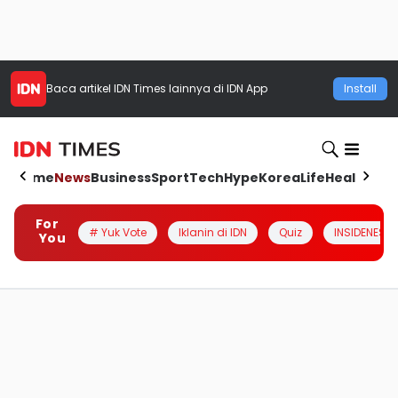
Baca artikel
IDN Times
lainnya di IDN App
Install
Home
News
Business
Sport
Tech
Hype
Korea
Life
Health
Aut
For
# Yuk Vote
Iklanin di IDN
Quiz
INSIDENESIA
You