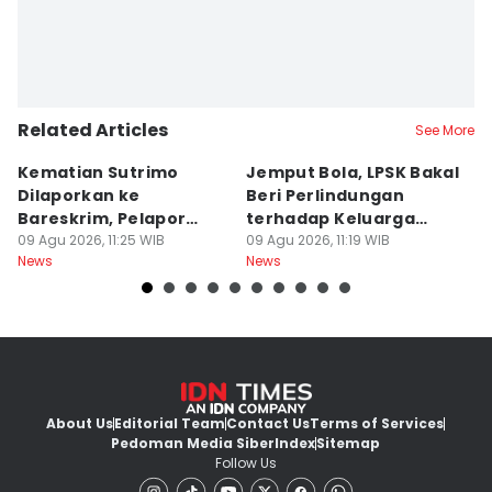
Related Articles
See More
Kematian Sutrimo
Jemput Bola, LPSK Bakal
D
Dilaporkan ke
Beri Perlindungan
In
Bareskrim, Pelapor
terhadap Keluarga
C
Minta Ekshumasi
09 Agu 2026, 11:25 WIB
Sutrimo
09 Agu 2026, 11:19 WIB
A
09
News
News
Ne
About Us
Editorial Team
Contact Us
Terms of Services
Pedoman Media Siber
Index
Sitemap
Follow Us