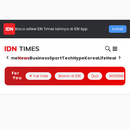
Baca artikel
IDN Times
lainnya di IDN App
Install
Home
News
Business
Sport
Tech
Hype
Korea
Life
Health
Aut
For
# Yuk Vote
Iklanin di IDN
Quiz
INSIDENESIA
You