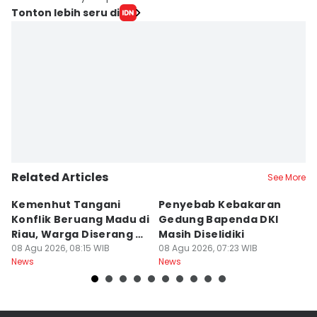
Tonton lebih seru di
Related Articles
See More
Kemenhut Tangani
Penyebab Kebakaran
K
Konflik Beruang Madu di
Gedung Bapenda DKI
B
Riau, Warga Diserang di
Masih Diselidiki
La
Kebun
08 Agu 2026, 08:15 WIB
08 Agu 2026, 07:23 WIB
08
News
News
Ne