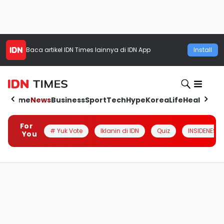
Baca artikel
IDN Times
lainnya di IDN App
Install
Home
News
Business
Sport
Tech
Hype
Korea
Life
Health
Aut
For
# Yuk Vote
Iklanin di IDN
Quiz
INSIDENESIA
You