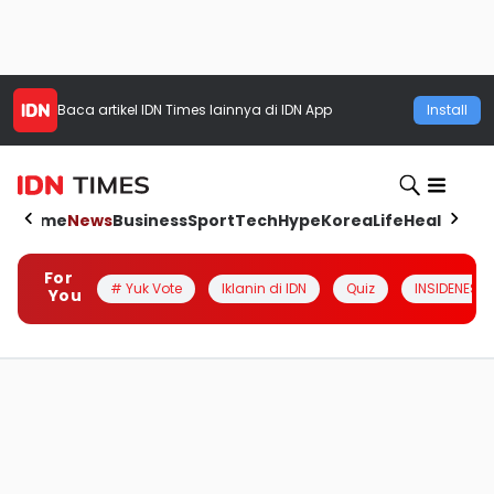
Baca artikel
IDN Times
lainnya di IDN App
Install
Home
News
Business
Sport
Tech
Hype
Korea
Life
Health
Aut
For
# Yuk Vote
Iklanin di IDN
Quiz
INSIDENESIA
You