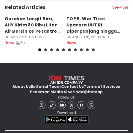
Related Articles
See More
Gerakan Langit Biru,
TOP 5: War Tiket
2
AHY Kirim 80 Ribu Liter
Upacara HUT RI
K
Air Bersih ke Pesantren
Diperpanjang hingga
C
Madura
08 Agu 2026, 05:17 WIB
Prabowo Evaluasi Bahlil
08 Agu 2026, 05:00 WIB
08
Polls
News
News
Ne
About Us
Editorial Team
Contact Us
Terms of Services
Pedoman Media Siber
Index
Sitemap
Follow Us
Download